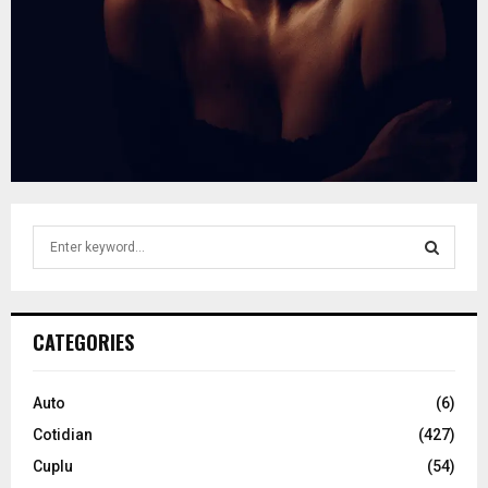
S
e
a
S
r
c
E
CATEGORIES
h
f
A
o
Auto
(6)
r
R
Cotidian
(427)
:
C
Cuplu
(54)