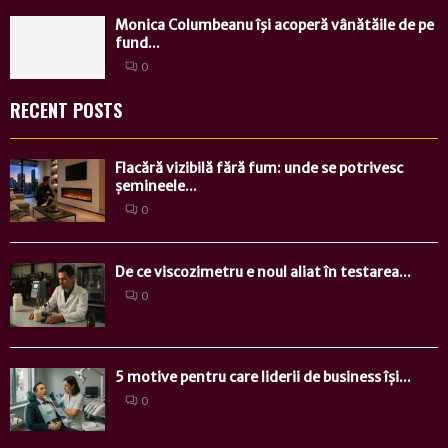
Monica Columbeanu îşi acoperă vânătăile de pe
fund...
0
RECENT POSTS
Flacără vizibilă fără fum: unde se potrivesc
șemineele...
0
De ce viscozimetru e noul aliat în testarea...
0
5 motive pentru care liderii de business își...
0