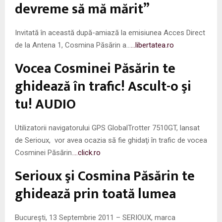
M
devreme să mă mărit”
E
Invitată în această după-amiază la emisiunea Acces Direct
de la Antena 1, Cosmina Păsărin a…
…libertatea.ro
N
Vocea Cosminei Păsărin te
U
ghidează în trafic! Ascult-o şi
tu! AUDIO
Utilizatorii navigatorului GPS GlobalTrotter 7510GT, lansat
de Serioux, vor avea ocazia să fie ghidaţi în trafic de vocea
Cosminei Păsărin.
…click.ro
Serioux şi Cosmina Păsărin te
ghidează prin toată lumea
Bucureşti, 13 Septembrie 2011 – SERIOUX, marca