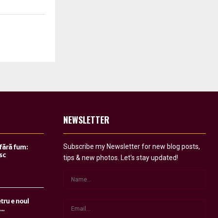
NEWSLETTER
Subscribe my Newsletter for new blog posts,
 fără fum:
sc
tips & new photos. Let's stay updated!
tru e noul
..