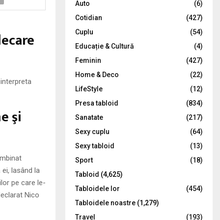
Auto
(6)
r
R
Cotidian
(427)
:
C
Cuplu
(54)
lecare
Educație & Cultură
(4)
H
Feminin
(427)
Home & Deco
(22)
interpreta
LifeStyle
(12)
Presa tabloid
(834)
e şi
Sanatate
(217)
Sexy cuplu
(64)
Sexy tabloid
(13)
îmbinat
Sport
(18)
ei, lasând la
Tabloid
(4,625)
lor pe care le-
Tabloidele lor
(454)
declarat Nico
Tabloidele noastre
(1,279)
Travel
(193)