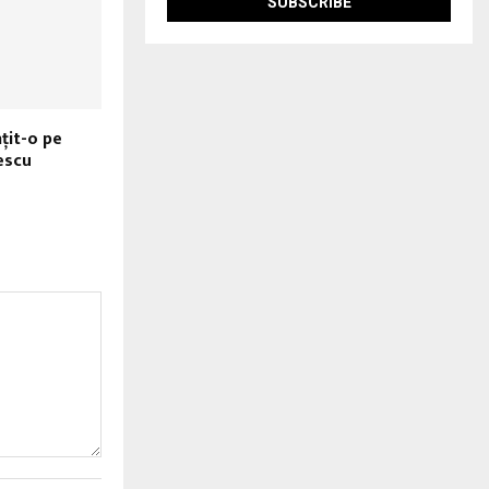
nțit-o pe
escu