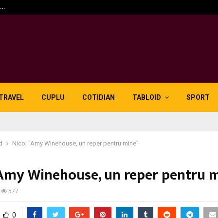
n…
5 motive pentru care lid
TRAVEL
CUPLU
COTIDIAN
TABLOID
SPORT
d
Nico: “Amy Winehouse, un reper pentru mine”
“Amy Winehouse, un reper pentru 
577
0