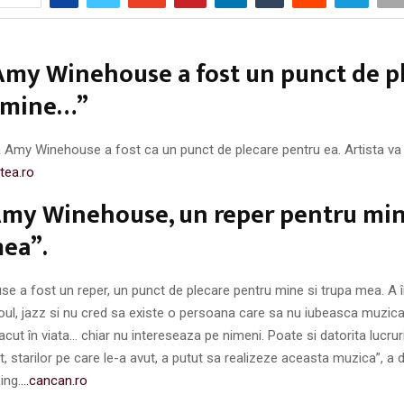
Amy Winehouse a fost un punct de p
 mine…”
 Amy Winehouse a fost ca un punct de plecare pentru ea. Artista va 
atea.ro
Amy Winehouse, un reper pentru min
ea”.
e a fost un reper, un punct de plecare pentru mine si trupa mea. A 
 soul, jazz si nu cred sa existe o persoana care sa nu iubeasca muzica 
acut în viata… chiar nu intereseaza pe nimeni. Poate si datorita lucruri
, starilor pe care le-a avut, a putut sa realizeze aceasta muzica”, a 
ing.
…cancan.ro