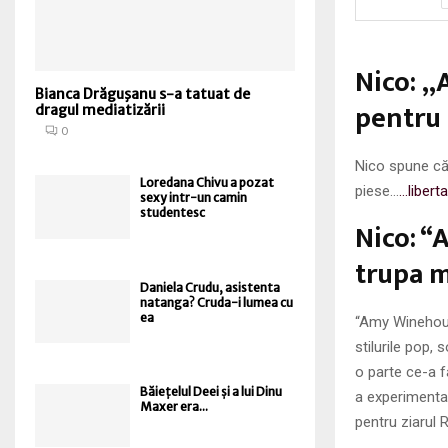
Nico: „
Bianca Drăguşanu s-a tatuat de
pentru
dragul mediatizării
0
Nico spune că
Loredana Chivu a pozat
piese…
…libert
sexy intr-un camin
studentesc
Nico: “
trupa m
Daniela Crudu, asistenta
natanga? Cruda-i lumea cu
ea
“Amy Winehous
stilurile pop,
o parte ce-a f
Băiețelul Deei și a lui Dinu
a experimentat
Maxer era...
pentru ziarul R