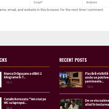
me, email, and website in this browser for the next time I comment.
ICKS
RECENT POSTS
Flacără vizibilă
Bianca Drăgușanu a slăbit 2
kilograme în 7...
unde se potrive
șemineele...
0
0
Catalin Botezatu: “Am stat pe
De ce viscozime
WC cu laptopul...
aliat în testarea.
0