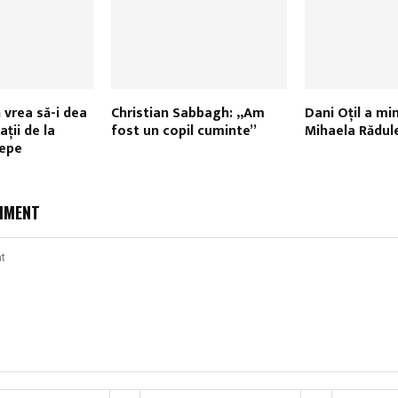
vrea să-i dea
Christian Sabbagh: „Am
Dani Oțil a mi
aţii de la
fost un copil cuminte”
Mihaela Rădul
Pepe
MMENT