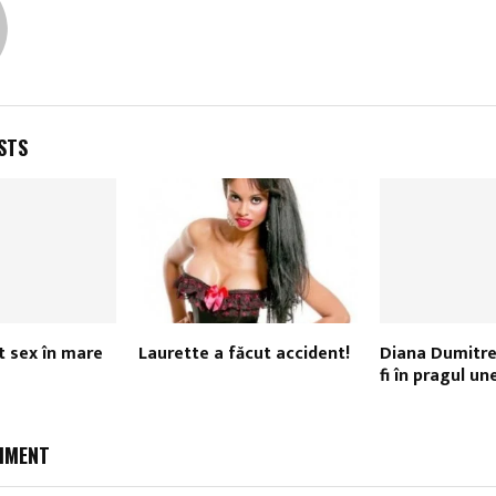
STS
t sex în mare
Laurette a făcut accident!
Diana Dumitre
fi în pragul un
MMENT