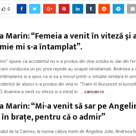
0
 Marin: “Femeia a venit în viteză şi a
i mie mi s-a întamplat”.
lor” spune ca accidentul nu s-a produs din vina sotului ei, dar din feri
 care conducea un pic prea repede au scapat nevatamati. Andreea a 
ntâmplarea si a spus ca si ea a trecut printr-o situatie similara în u
cidentul de atunci s-a produs din vina ei. “Traim în Bucuresti si lucrur
O doamna a venit cu viteza si a intrat în …
…cancan.ro
 Marin: “Mi-a venit să sar pe Angelin
u în braţe, pentru că o admir”
ivalul de la Cannes, la numai câţiva metri de Angelina Jolie, Andreea 