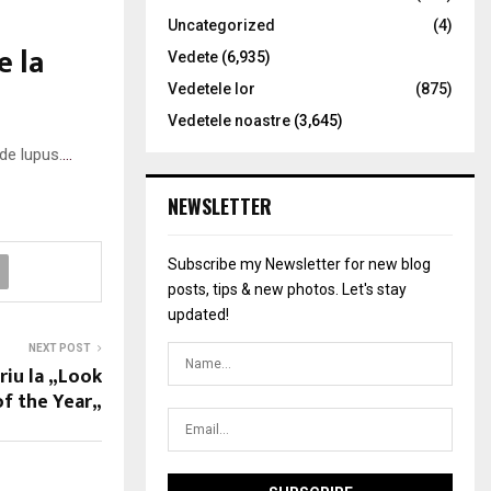
Uncategorized
(4)
e la
Vedete
(6,935)
Vedetele lor
(875)
Vedetele noastre
(3,645)
de lupus.
…
NEWSLETTER
Subscribe my Newsletter for new blog
posts, tips & new photos. Let's stay
updated!
NEXT POST
uriu la „Look
of the Year„