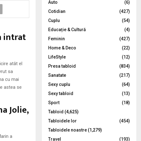
Auto
(6)
r
R
Cotidian
(427)
:
C
Cuplu
(54)
Educație & Cultură
(4)
H
 intrat
Feminin
(427)
Home & Deco
(22)
LifeStyle
(12)
cire atât el
Presa tabloid
(834)
vrut sa
Sanatate
(217)
rma cu mai
Sexy cuplu
(64)
ile astea se
Sexy tabloid
(13)
Sport
(18)
a Jolie,
Tabloid
(4,625)
Tabloidele lor
(454)
Tabloidele noastre
(1,279)
Marin a
Travel
(193)