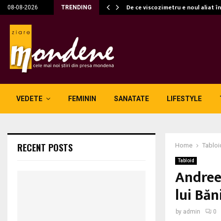
c…
De ce viscozimetru e noul aliat î
08-08-2026
TRENDING
VEDETE
FEMININ
SANATATE
LIFESTYLE
RECENT POSTS
Home
Tabloi
Tabloid
Andree
lui Băn
by
admin
0