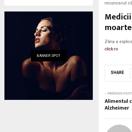
recunoscut că 
Medicii
moarte
Zâna a explica
click.ro
BANNER SPOT
SHARE
PREVIOUS POST
Alimentul 
Alzheimer