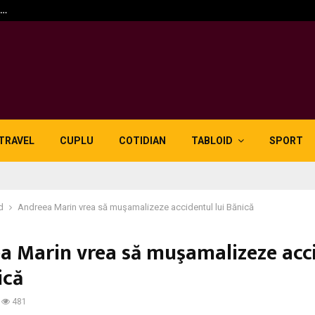
n…
5 motive pentru care lid
TRAVEL
CUPLU
COTIDIAN
TABLOID
SPORT
d
Andreea Marin vrea să muşamalizeze accidentul lui Bănică
a Marin vrea să muşamalizeze acc
ică
481