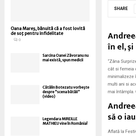
SHARE
Oana Mareş, bănuită că a fost lovită
Andreea
de soţ pentru infidelitate
0
în el, ş
Sarcina Oanei Zăvoranu nu
mai există, spun medicii
“Zâna Surprize
cât si femeia
minimalizeze î
multi ani si ac
Cătălin Botezatu vorbeşte
mai întâmpla. 
despre “scena bătăii”
(video)
Andreea
să o ia
Legendara MIREILLE
MATHIEU vine în România!
Aflată la Fest