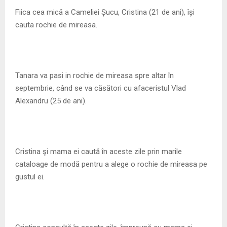
M
Fiica cea mică a Cameliei Șucu, Cristina (21 de ani), își
cauta rochie de mireasa.
E
N
Tanara va pasi in rochie de mireasa spre altar în
U
septembrie, când se va căsători cu afaceristul Vlad
Alexandru (25 de ani).
Cristina şi mama ei caută în aceste zile prin marile
cataloage de modă pentru a alege o rochie de mireasa pe
gustul ei.