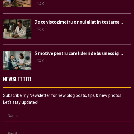
0
De ce viscozimetru e noul aliat în testarea...
0
5 motive pentru care liderii de business își...
0
NEWSLETTER
Subscribe my Newsletter for new blog posts, tips & new photos.
Let's stay updated!