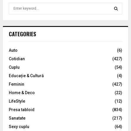
S
e
a
S
r
c
E
CATEGORIES
h
f
A
o
Auto
(6)
r
R
Cotidian
(427)
:
C
Cuplu
(54)
Educație & Cultură
(4)
H
Feminin
(427)
Home & Deco
(22)
LifeStyle
(12)
Presa tabloid
(834)
Sanatate
(217)
Sexy cuplu
(64)