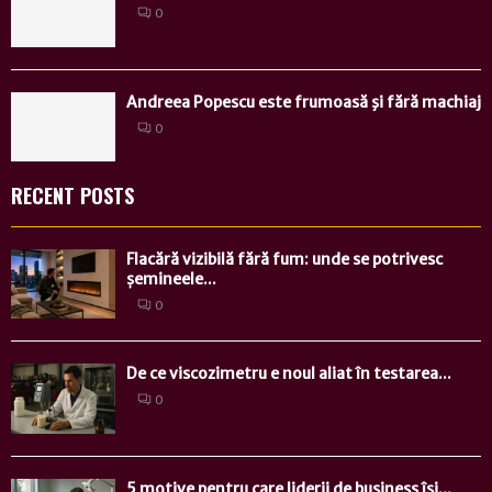
0
Andreea Popescu este frumoasă şi fără machiaj
0
RECENT POSTS
Flacără vizibilă fără fum: unde se potrivesc
șemineele...
0
De ce viscozimetru e noul aliat în testarea...
0
5 motive pentru care liderii de business își...