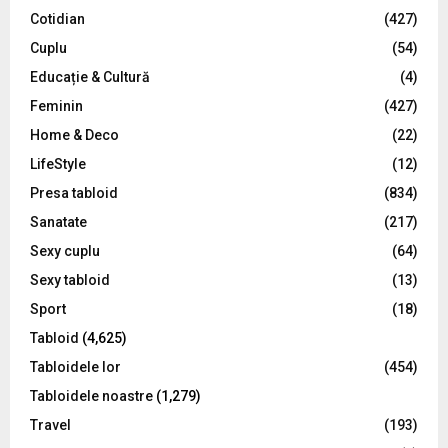
r
R
Cotidian
(427)
:
C
Cuplu
(54)
Educație & Cultură
(4)
H
Feminin
(427)
Home & Deco
(22)
LifeStyle
(12)
Presa tabloid
(834)
Sanatate
(217)
Sexy cuplu
(64)
Sexy tabloid
(13)
Sport
(18)
Tabloid
(4,625)
Tabloidele lor
(454)
Tabloidele noastre
(1,279)
Travel
(193)