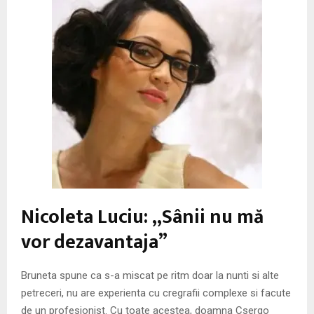
M
E
N
U
Nicoleta Luciu: „Sânii nu mă
vor dezavantaja”
Bruneta spune ca s-a miscat pe ritm doar la nunti si alte
petreceri, nu are experienta cu cregrafii complexe si facute
de un profesionist. Cu toate acestea, doamna Csergo