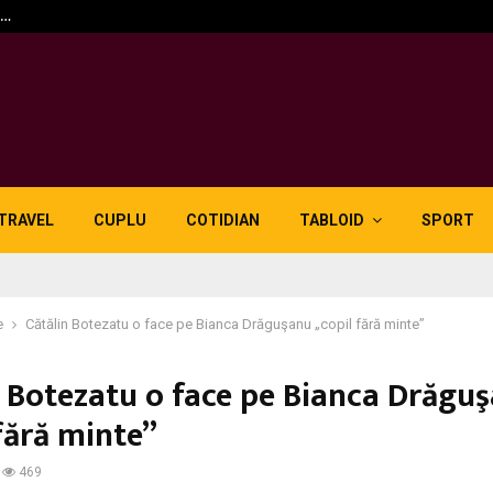
n…
5 motive pentru care lid
TRAVEL
CUPLU
COTIDIAN
TABLOID
SPORT
e
Cătălin Botezatu o face pe Bianca Drăguşanu „copil fără minte”
n Botezatu o face pe Bianca Drăgu
fără minte”
469