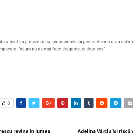
tu a tinut sa precizeze ca sentimentele lui pentru Bianca s-au schimb
impacare: “acum nu as mai face dragoste, ci doar sex.”
0
escu revine în lumea
Adelina Vârciu îşi riscă