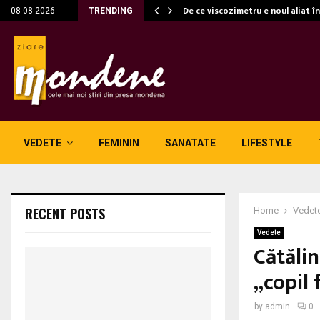
c…
De ce viscozimetru e noul aliat î
08-08-2026
TRENDING
VEDETE
FEMININ
SANATATE
LIFESTYLE
RECENT POSTS
Home
Vedet
Vedete
Cătăli
„copil 
by
admin
0