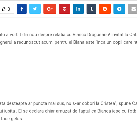
0
tu a vorbit din nou despre relatia cu Bianca Dragusanu! Invitat la Căt
gnerul a recunoscut acum, pentru el Biana este “inca un copil care nu
fata desteapta ar puncta mai sus, nu s-ar cobori la Cristea”, spune C
ui iubita . El se declara chiar amuzat de faptul ca Bianca iese cu fotba
l face gelos.