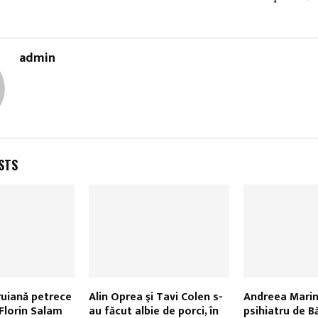
admin
STS
ruiană petrece
Alin Oprea şi Tavi Colen s-
Andreea Marin,
 Florin Salam
au făcut albie de porci, în
psihiatru de B