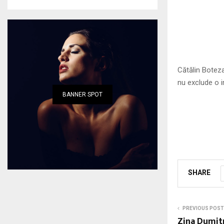
Cătălin Boteza
nu exclude o 
BANNER SPOT
SHARE
PREVIOUS POST
Zina Dumitr