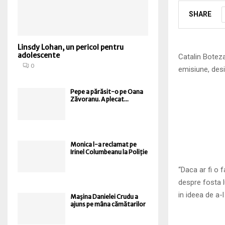
SHARE
Linsdy Lohan, un pericol pentru
adolescente
Catalin Boteza
0
emisiune, desi
Pepe a părăsit-o pe Oana
Zăvoranu. A plecat...
Monica l-a reclamat pe
Irinel Columbeanu la Poliție
“Daca ar fi o 
despre fosta l
in ideea de a-
Maşina Danielei Crudu a
ajuns pe mâna cămătarilor