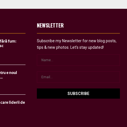
NEWSLETTER
Subscribe my Newsletter for new blog posts,
 fără fum:
sc
tips & new photos. Let's stay updated!
tru e noul
..
care liderii de