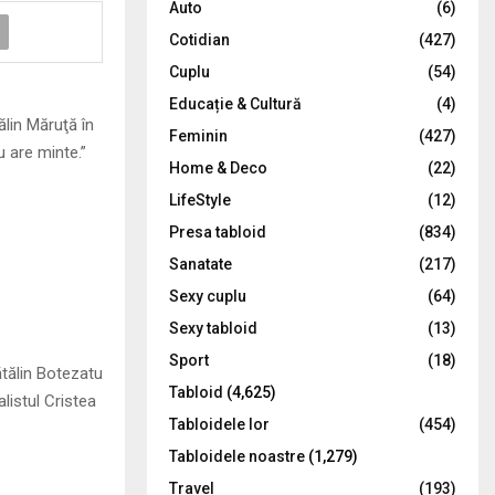
Auto
(6)
r
R
Cotidian
(427)
:
C
Cuplu
(54)
Educație & Cultură
(4)
H
ălin Măruţă în
Feminin
(427)
 are minte.”
Home & Deco
(22)
LifeStyle
(12)
Presa tabloid
(834)
Sanatate
(217)
Sexy cuplu
(64)
Sexy tabloid
(13)
Sport
(18)
ătălin Botezatu
Tabloid
(4,625)
listul Cristea
Tabloidele lor
(454)
Tabloidele noastre
(1,279)
Travel
(193)