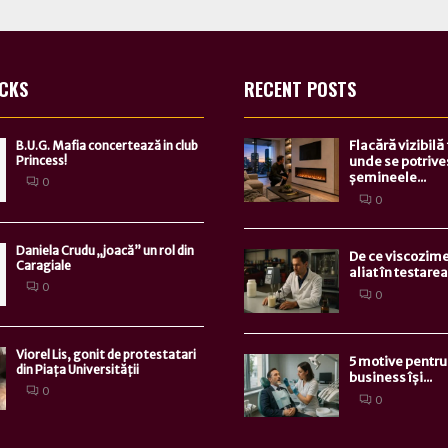
ICKS
RECENT POSTS
Flacără vizibilă
B.U.G. Mafia concertează in club
Princess!
unde se potrive
șemineele...
0
0
Daniela Crudu „joacă” un rol din
De ce viscozime
Caragiale
aliat în testarea.
0
0
Viorel Lis, gonit de protestatari
5 motive pentru 
din Piața Universității
business își...
0
0