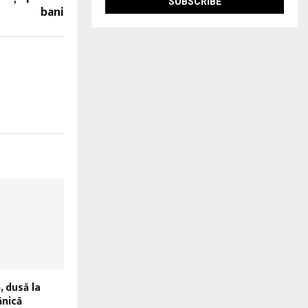
bani
 dusă la
ănică