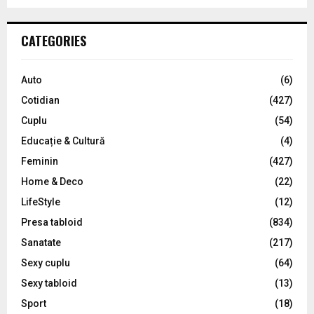
a
S
r
c
E
CATEGORIES
h
f
A
o
Auto
(6)
r
R
Cotidian
(427)
:
C
Cuplu
(54)
Educație & Cultură
(4)
H
Feminin
(427)
Home & Deco
(22)
LifeStyle
(12)
Presa tabloid
(834)
Sanatate
(217)
Sexy cuplu
(64)
Sexy tabloid
(13)
Sport
(18)