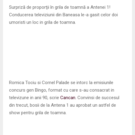
M
Surpriză de proporţii în grila de toamnă a Antenei 1!
Conducerea televiziunii din Baneasa le-a gasit celor doi
E
umoristi un loc in grila de toamna.
N
U
Romica Tociu si Cornel Palade se intorc la emisiunile
concurs gen Bingo, format cu care s-au consacrat in
televizune in anii 90, scrie
Cancan.
Convinsi de succesul
din trecut, bosii de la Antena 1 au aprobat un astfel de
show pentru grila de toamna.