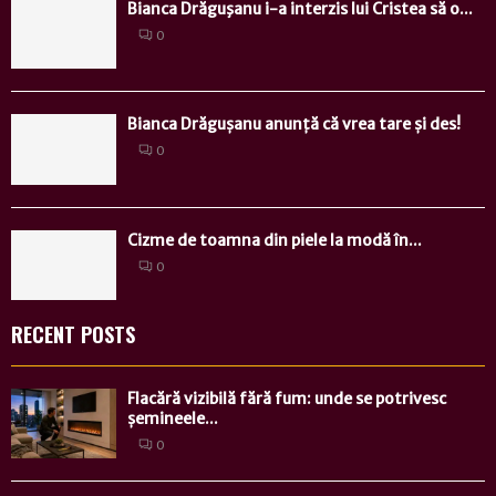
Bianca Drăguşanu i-a interzis lui Cristea să o...
0
Bianca Drăgușanu anunță că vrea tare și des!
0
Cizme de toamna din piele la modă în...
0
RECENT POSTS
Flacără vizibilă fără fum: unde se potrivesc
șemineele...
0