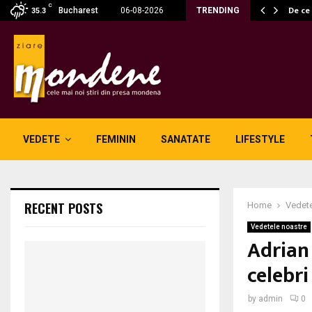
C
ă fără fum: unde se potrivesc…
De ce
Bucharest
06-08-2026
TRENDING
35.3
VEDETE
FEMININ
SANATATE
LIFESTYLE
RECENT POSTS
Home
Vedete
Vedetele noastre
Adrian
celebri
by
admin
0