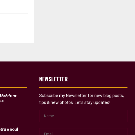
NEWSLETTER
Subscribe my Newsletter for new blog posts,
 fără fum:
sc
tips & new photos. Let's stay updated!
tru e noul
..