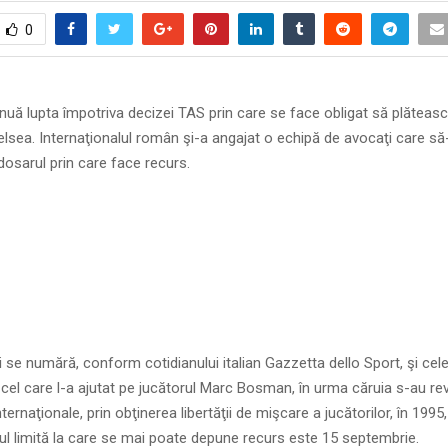
0
tinuă lupta împotriva decizei TAS prin care se face obligat să plăteas
elsea. Internaţionalul român şi-a angajat o echipă de avocaţi care să-
osarul prin care face recurs.
i se numără, conform cotidianului italian Gazzetta dello Sport, şi cel
cel care l-a ajutat pe jucătorul Marc Bosman, în urma căruia s-au re
nternaţionale, prin obţinerea libertăţii de mişcare a jucătorilor, în 1995,
ul limită la care se mai poate depune recurs este 15 septembrie.