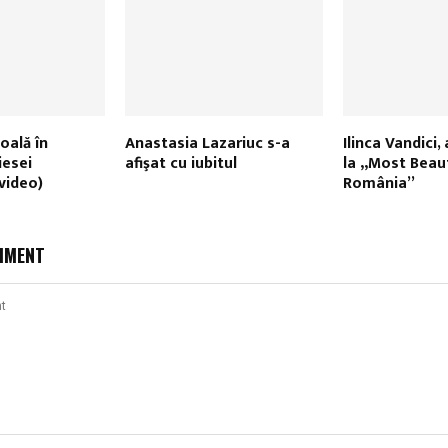
oală în
Anastasia Lazariuc s-a
Ilinca Vandici,
iesei
afişat cu iubitul
la „Most Beaut
(video)
România”
MMENT