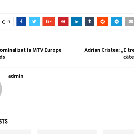
0
nominalizat la MTV Europe
Adrian Cristea: „E t
ds
câte
admin
STS