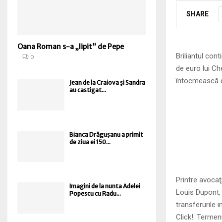
SHARE
Oana Roman s-a „lipit” de Pepe
Briliantul con
0
de euro lui Ch
întocmească d
Jean de la Craiova şi Sandra
au castigat...
Bianca Drăgușanu a primit
de ziua ei 150...
Printre avocaţ
Imagini de la nunta Adelei
Louis Dupont, 
Popescu cu Radu...
transferurile i
Click!. Termen