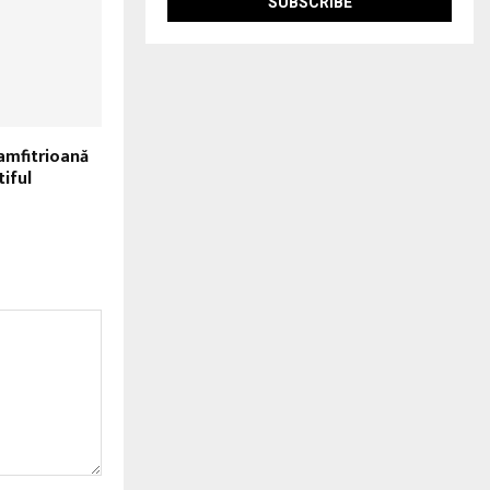
 amfitrioană
iful