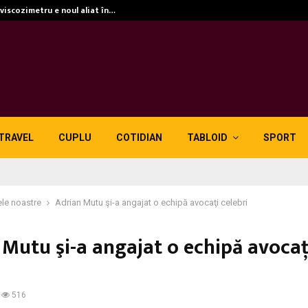
 viscozimetru e noul aliat în…
TRAVEL
CUPLU
COTIDIAN
TABLOID
SPORT
le noastre
Adrian Mutu şi-a angajat o echipă avocaţi celebri
 Mutu şi-a angajat o echipă avocaţ
516