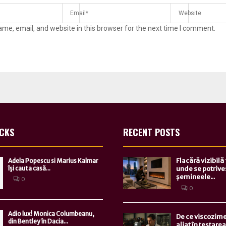
me, email, and website in this browser for the next time I comment.
ICKS
RECENT POSTS
Flacără vizibilă
Adela Popescu si Marius Kalmar
îşi cauta casă...
unde se potrive
șemineele...
0
0
Adio lux! Monica Columbeanu,
De ce viscozime
din Bentley în Dacia...
aliat în testarea.