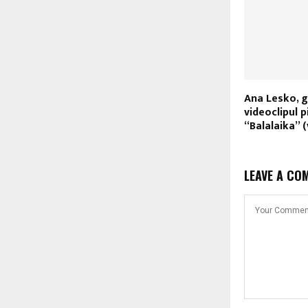
Ana Lesko, g
videoclipul p
“Balalaika” 
LEAVE A CO