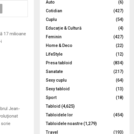
Auto
(6)
r
R
Cotidian
(427)
:
C
Cuplu
(54)
Educație & Cultură
(4)
H
că 17 milioane
Feminin
(427)
i
Home & Deco
(22)
LifeStyle
(12)
Presa tabloid
(834)
Sanatate
(217)
Sexy cuplu
(64)
Sexy tabloid
(13)
Sport
(18)
Tabloid
(4,625)
ebrul Jean-
Tabloidele lor
(454)
voluţionat
 scrie
Tabloidele noastre
(1,279)
Travel
(193)