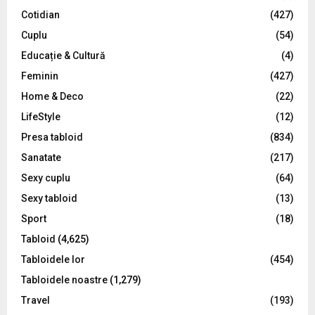
r
R
Cotidian
(427)
:
C
Cuplu
(54)
Educație & Cultură
(4)
H
Feminin
(427)
Home & Deco
(22)
LifeStyle
(12)
Presa tabloid
(834)
Sanatate
(217)
Sexy cuplu
(64)
Sexy tabloid
(13)
Sport
(18)
Tabloid
(4,625)
Tabloidele lor
(454)
Tabloidele noastre
(1,279)
Travel
(193)