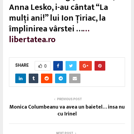
Anna Lesko, i-au cântat “La
mulţi ani!” lui Ion Țiriac, la
împlinirea vârstei …
…
libertatea.ro
SHARE
0
PREVIOUS POST
Monica Columbeanu va avea un baietel… insa nu
cu Irinel
NEXT POST