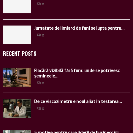
0
Jumatate de limiard de fani se lupta pentru...
0
RECENT POSTS
Flacără vizibilă fără fum: unde se potrivesc
șemineele...
0
De ce viscozimetru e noul aliat în testarea...
0
5 motive pentru care liderii de business își...