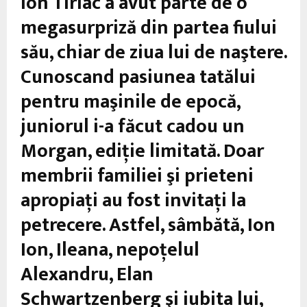
Ion Tiriac a avut parte de o
megasurpriză din partea fiului
său, chiar de ziua lui de naştere.
Cunoscand pasiunea tatălui
pentru maşinile de epocă,
juniorul i-a făcut cadou un
Morgan, ediţie limitată. Doar
membrii familiei şi prieteni
apropiaţi au fost invitaţi la
petrecere. Astfel, sâmbătă, Ion
Ion, Ileana, nepoţelul
Alexandru, Elan
Schwartzenberg şi iubita lui,