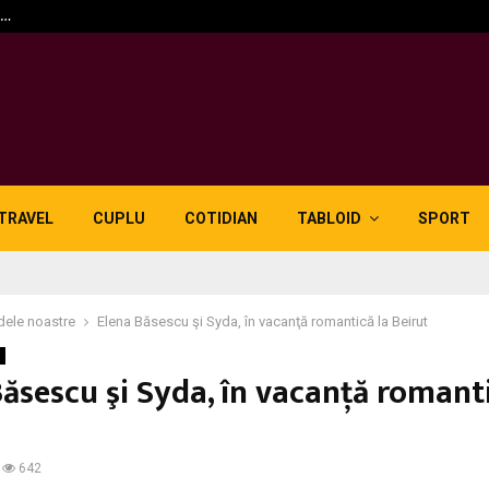
n…
5 motive pentru care lid
TRAVEL
CUPLU
COTIDIAN
TABLOID
SPORT
dele noastre
Elena Băsescu şi Syda, în vacanţă romantică la Beirut
ăsescu şi Syda, în vacanţă romanti
642