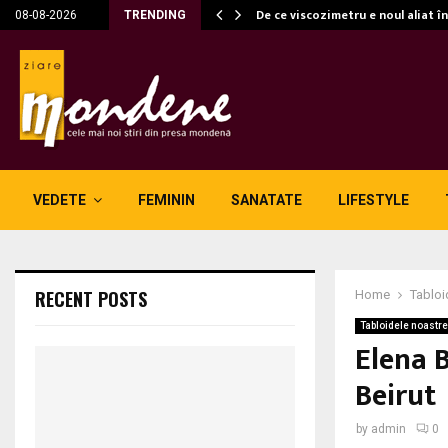
c…
De ce viscozimetru e noul aliat î
08-08-2026
TRENDING
VEDETE
FEMININ
SANATATE
LIFESTYLE
RECENT POSTS
Home
Tabloi
Tabloidele noastre
Elena B
Beirut
by
admin
0