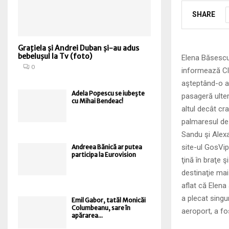
SHARE
Graţiela și Andrei Duban și-au adus
bebelușul la Tv (foto)
Elena Băsescu 
0
informează Cli
aşteptând-o ac
Adela Popescu se iubeşte
pasageră ulter
cu Mihai Bendeac!
altul decât cr
palmaresul de 
Sandu şi Alexa
site-ul GosVip
Andreea Bănică ar putea
participa la Eurovision
ţină în braţe ş
destinaţie mai 
aflat că Elena
a plecat singu
Emil Gabor, tatăl Monicăi
Columbeanu, sare în
aeroport, a fo
apărarea...