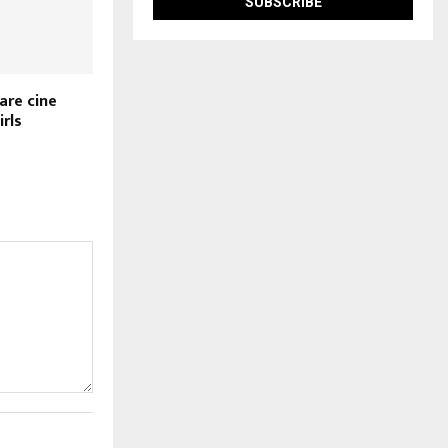
are cine
rls