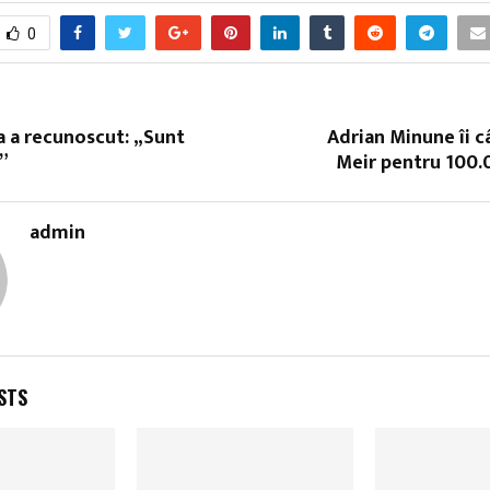
0
la a recunoscut: „Sunt
Adrian Minune îi câ
!”
Meir pentru 100.
admin
STS