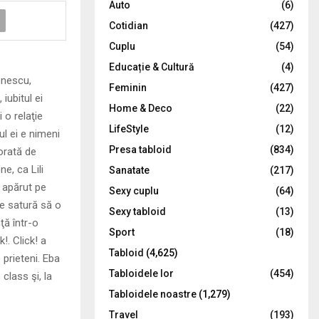
Auto
(6)
r
R
Cotidian
(427)
:
C
Cuplu
(54)
Educație & Cultură
(4)
H
onescu,
Feminin
(427)
iubitul ei
Home & Deco
(22)
 o relaţie
LifeStyle
(12)
ul ei e nimeni
Presa tabloid
(834)
orată de
e, ca Lili
Sanatate
(217)
 apărut pe
Sexy cuplu
(64)
se satură să o
Sexy tabloid
(13)
ţă într-o
Sport
(18)
!. Click! a
Tabloid
(4,625)
 prieteni. Eba
Tabloidele lor
(454)
class şi, la
Tabloidele noastre
(1,279)
Travel
(193)