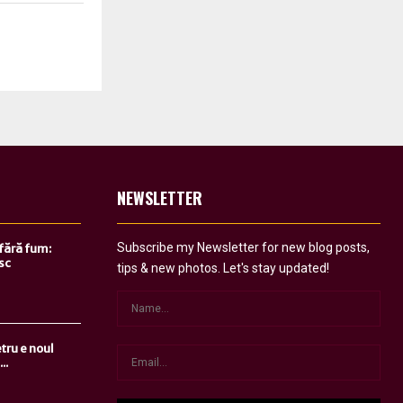
NEWSLETTER
Subscribe my Newsletter for new blog posts,
 fără fum:
sc
tips & new photos. Let's stay updated!
tru e noul
..