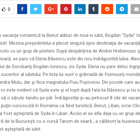
0
vacanţa romantică la Beirut alături de noul ei iubit, Bogdan “Syda” I
ck!. Mezina preşedintelui a plecat singură spre destinaţia de vacanţă, 
olo cu un grup de prieteni. După despărţirea de Andrei Hrebenciuc şi
ioară, se pare că Elena Băsescu este din nou îndrăgostită lulea. Ales
aiul de Dorobanţi Bogdan Ionescu, zis Syda. Elena nu pare deloc îngrij
cuceritor al iubitului. Pe lista lui sunt o grămadă de frumuseţi monden
ndra Mutu, dar şi fiica magnatului Puiu Popoviciu. Din pozele care au
.ro este evident că Syda este şi el topit după fata lui Băsescu şi nu 
i să o sărute tandru pe păr. Îndrăgostiţii şi-au petrecut 8 zile de vacan
puţin cunoscută în România ca fiind turistică, Beirut, Liban, scrie Click
 a fost aşteptată de Syda în Liban. Acolo el se afla deja cu un grup de
ră de la Bucureşti cu o cursă Tarom de seară , a călătorit la business 
st aşteptată de iubit.