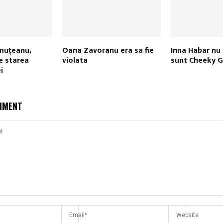
muţeanu,
Oana Zavoranu era sa fie
Inna Habar nu 
de starea
violata
sunt Cheeky Gi
i
MMENT