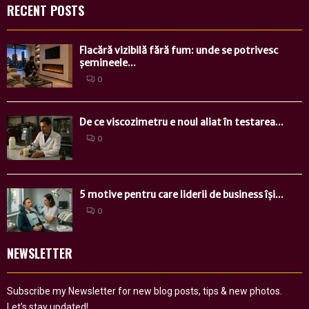
RECENT POSTS
Flacără vizibilă fără fum: unde se potrivesc
șemineele...
0
De ce viscozimetru e noul aliat în testarea...
0
5 motive pentru care liderii de business își...
0
NEWSLETTER
Subscribe my Newsletter for new blog posts, tips & new photos.
Let's stay updated!