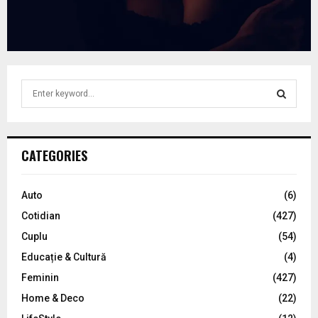
S
e
a
S
r
c
E
CATEGORIES
h
f
A
o
Auto
(6)
r
R
Cotidian
(427)
:
C
Cuplu
(54)
Educație & Cultură
(4)
H
Feminin
(427)
Home & Deco
(22)