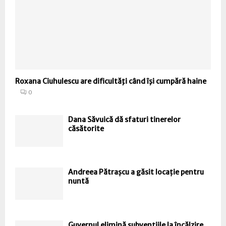
Roxana Ciuhulescu are dificultăţi când îşi cumpără haine
0
Dana Săvuică dă sfaturi tinerelor
căsătorite
Andreea Pătrașcu a găsit locație pentru
nuntă
Guvernul elimină subvențiile la încălzire