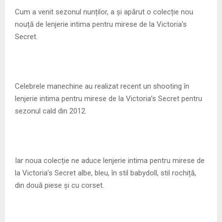
M
Cum a venit sezonul nunților, a și apărut o colecție nou
nouță de lenjerie intima pentru mirese de la Victoria’s
E
Secret.
N
U
Celebrele manechine au realizat recent un shooting în
lenjerie intima pentru mirese de la Victoria’s Secret pentru
sezonul cald din 2012.
Iar noua colecție ne aduce lenjerie intima pentru mirese de
la Victoria’s Secret albe, bleu, în stil babydoll, stil rochiță,
din două piese și cu corset.