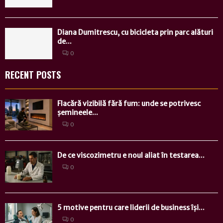
Diana Dumitrescu, cu bicicleta prin parc alături
de...
0
RECENT POSTS
Flacără vizibilă fără fum: unde se potrivesc
șemineele...
0
De ce viscozimetru e noul aliat în testarea...
0
5 motive pentru care liderii de business își...
0