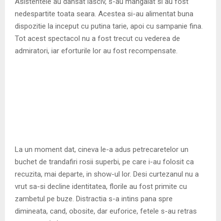
Asistentele au dansat lasciv, s-au mangaiat si au fost
nedespartite toata seara. Acestea si-au alimentat buna
dispozitie la inceput cu putina tarie, apoi cu sampanie fina.
Tot acest spectacol nu a fost trecut cu vederea de
admiratori, iar eforturile lor au fost recompensate.
La un moment dat, cineva le-a adus petrecaretelor un
buchet de trandafiri rosii superbi, pe care i-au folosit ca
recuzita, mai departe, in show-ul lor. Desi curtezanul nu a
vrut sa-si decline identitatea, florile au fost primite cu
zambetul pe buze. Distractia s-a intins pana spre
dimineata, cand, obosite, dar euforice, fetele s-au retras