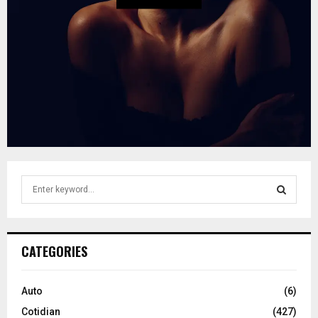
S
e
a
S
r
c
E
CATEGORIES
h
f
A
o
Auto
(6)
r
R
Cotidian
(427)
: