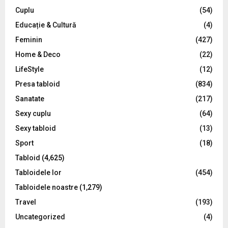
C
Cuplu
(54)
Educație & Cultură
(4)
H
Feminin
(427)
Home & Deco
(22)
LifeStyle
(12)
Presa tabloid
(834)
Sanatate
(217)
Sexy cuplu
(64)
Sexy tabloid
(13)
Sport
(18)
Tabloid
(4,625)
Tabloidele lor
(454)
Tabloidele noastre
(1,279)
Travel
(193)
Uncategorized
(4)