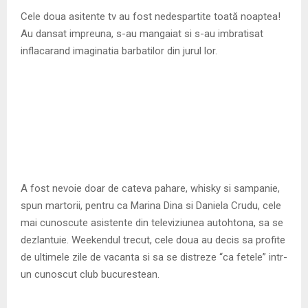
M
Cele doua asitente tv au fost nedespartite toată noaptea!
Au dansat impreuna, s-au mangaiat si s-au imbratisat
E
inflacarand imaginatia barbatilor din jurul lor.
N
U
A fost nevoie doar de cateva pahare, whisky si sampanie,
spun martorii, pentru ca Marina Dina si Daniela Crudu, cele
mai cunoscute asistente din televiziunea autohtona, sa se
dezlantuie. Weekendul trecut, cele doua au decis sa profite
de ultimele zile de vacanta si sa se distreze “ca fetele” intr-
un cunoscut club bucurestean.