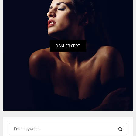
BANNER SPOT
S
e