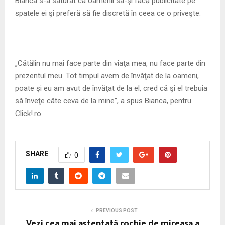
Bianca s-a săturat ca oamenii să-şi facă publicitate pe
spatele ei şi preferă să fie discretă în ceea ce o priveşte.
„Cătălin nu mai face parte din viaţa mea, nu face parte din
prezentul meu. Tot timpul avem de învăţat de la oameni,
poate şi eu am avut de învăţat de la el, cred că şi el trebuia
să înveţe câte ceva de la mine”, a spus Bianca, pentru
Click!.ro
SHARE
0
PREVIOUS POST
Vezi cea mai așteptată rochie de mireasa a