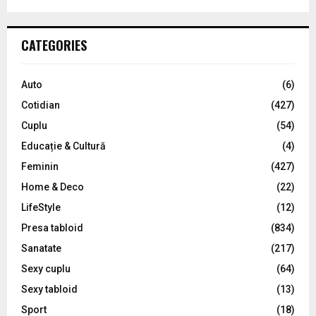
a
S
r
c
E
CATEGORIES
h
f
A
o
Auto
(6)
r
R
Cotidian
(427)
:
C
Cuplu
(54)
Educație & Cultură
(4)
H
Feminin
(427)
Home & Deco
(22)
LifeStyle
(12)
Presa tabloid
(834)
Sanatate
(217)
Sexy cuplu
(64)
Sexy tabloid
(13)
Sport
(18)