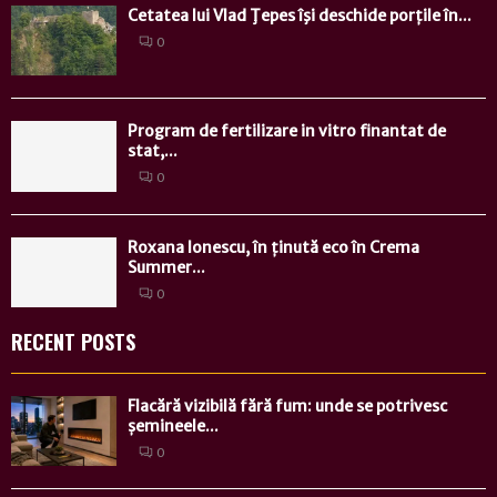
Cetatea lui Vlad Ţepes îşi deschide porțile în...
0
Program de fertilizare in vitro finantat de
stat,...
0
Roxana Ionescu, în ținută eco în Crema
Summer...
0
RECENT POSTS
Flacără vizibilă fără fum: unde se potrivesc
șemineele...
0