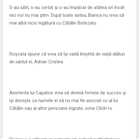
M
S-au iubit, s-au certat şi s-au împăcat de atâtea ori încât
nici noi nu mai ştim. După toate astea, Bianca nu vrea să
E
mai aibă nicio legătură cu Cătălin Botezatu.
N
U
Roşcata spune că vrea să îşi vadă liniştită de viaţă alături
de iubitul ei, Adrian Cristea.
Asistenta lui Capatos vrea să devină femeie de succes şi
îşi doreşte ca numele ei să nu mai fie asociat cu al lui
Cătălin sau al altor persoane ingrate, scrie Click!.ro