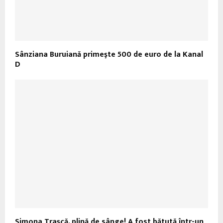
Sânziana Buruiană primeşte 500 de euro de la Kanal
D
Simona Traşcă, plină de sânge! A fost bătută într-un