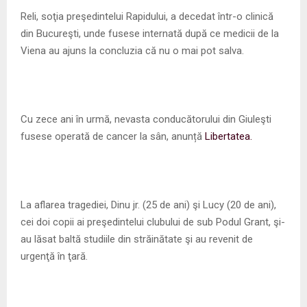
M
Reli, soţia preşedintelui Rapidului, a decedat într-o clinică
din Bucureşti, unde fusese internată după ce medicii de la
E
Viena au ajuns la concluzia că nu o mai pot salva.
N
U
Cu zece ani în urmă, nevasta conducătorului din Giuleşti
fusese operată de cancer la sân, anunță
Libertatea.
La aflarea tragediei, Dinu jr. (25 de ani) şi Lucy (20 de ani),
cei doi copii ai preşedintelui clubului de sub Podul Grant, şi-
au lăsat baltă studiile din străinătate şi au revenit de
urgenţă în ţară.