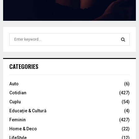
S
e
a
S
r
c
E
CATEGORIES
h
f
A
o
Auto
(6)
r
R
Cotidian
(427)
:
C
Cuplu
(54)
Educație & Cultură
(4)
H
Feminin
(427)
Home & Deco
(22)
LifeStyle
(12)