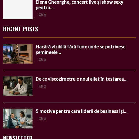
Elena Gheorghe, concert live și show sexy
pentru...
0
RECENT POSTS
Flacără vizibilă fără fum: unde se potrivesc
șemineele...
0
De ce viscozimetru e noul aliat în testarea...
0
5 motive pentru care liderii de business își...
0
NEWSLETTER