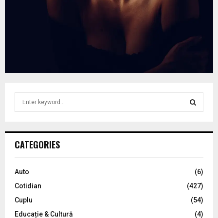
S
e
a
S
r
c
E
CATEGORIES
h
f
A
o
Auto
(6)
r
R
Cotidian
(427)
:
C
Cuplu
(54)
Educație & Cultură
(4)