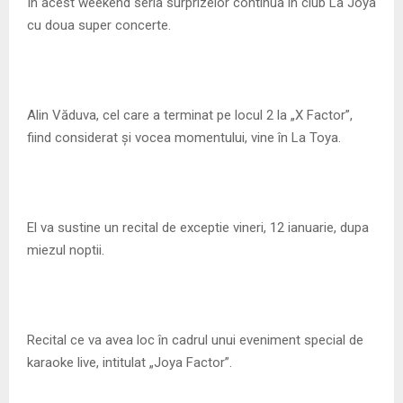
M
In acest weekend seria surprizelor continua in club La Joya
cu doua super concerte.
E
N
Alin Văduva, cel care a terminat pe locul 2 la „X Factor”,
fiind considerat și vocea momentului, vine în La Toya.
U
El va sustine un recital de exceptie vineri, 12 ianuarie, dupa
miezul noptii.
Recital ce va avea loc în cadrul unui eveniment special de
karaoke live, intitulat „Joya Factor”.