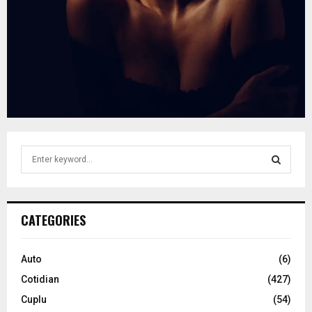
S
e
a
S
r
c
E
CATEGORIES
h
f
A
o
Auto
(6)
r
R
Cotidian
(427)
:
C
Cuplu
(54)