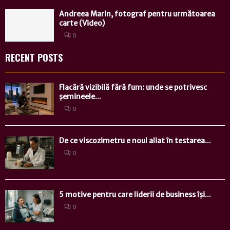
Andreea Marin, fotograf pentru următoarea
carte (Video)
0
RECENT POSTS
Flacără vizibilă fără fum: unde se potrivesc
șemineele...
0
De ce viscozimetru e noul aliat în testarea...
0
5 motive pentru care liderii de business își...
0