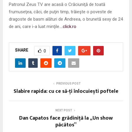
Patronul Zeus TV are acasă o Crăciuniţă de toată
frumuseţea, căci, de puţin timp, trăieşte o poveste de
dragoste de basm alături de Andreea, o brunetă sexy de 24
de ani, care i-a luat minţile.
…click.ro
SHARE
0
PREVIOUS POST
Slabire rapida: cu ce să-ți înlocuiești poftele
NEXT POST
Dan Capatos face grădiniță la „Un show
păcătos”