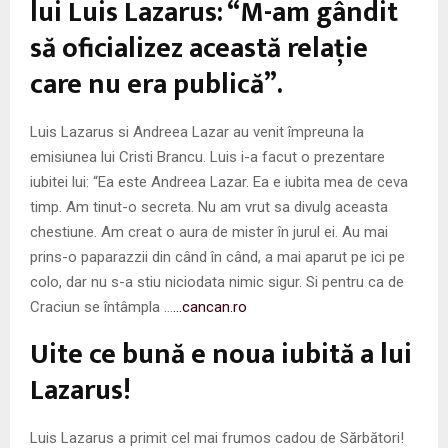
lui Luis Lazarus: “M-am gândit
să oficializez această relaţie
care nu era publică”.
Luis Lazarus si Andreea Lazar au venit împreuna la
emisiunea lui Cristi Brancu. Luis i-a facut o prezentare
iubitei lui: “Ea este Andreea Lazar. Ea e iubita mea de ceva
timp. Am tinut-o secreta. Nu am vrut sa divulg aceasta
chestiune. Am creat o aura de mister în jurul ei. Au mai
prins-o paparazzii din când în când, a mai aparut pe ici pe
colo, dar nu s-a stiu niciodata nimic sigur. Si pentru ca de
Craciun se întâmpla …
…cancan.ro
Uite ce bună e noua iubită a lui
Lazarus!
Luis Lazarus a primit cel mai frumos cadou de Sărbători!