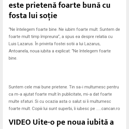
M
este prietenă foarte bună cu
fosta lui soţie
E
“Ne întelegem foarte bine. Ne iubim foarte mult. Suntem de
N
foarte mult timp împreuna”, a spus ea despre relatia cu
Luis Lazarus. În privinta fostei sotii a lui Lazarus,
U
Antoanela, noua iubita a explicat: “Ne întelegem foarte
bine.
Suntem cele mai bune prietene. Tin sa-i multumesc pentru
ca m-a ajutat foarte mult în publicitate, mi-a dat foarte
multe sfaturi. Si cu ocazia asta o salut si îi multumesc
foarte mult. Copiii lui sunt superbi, îi iubesc pe ……cancan.ro
VIDEO Uite-o pe noua iubită a