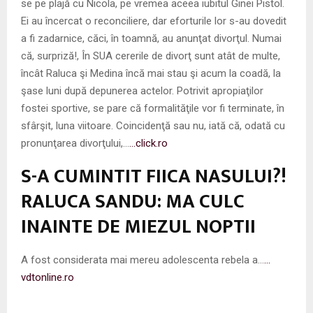
se pe plajă cu Nicola, pe vremea aceea iubitul Ginei Pistol.
Ei au încercat o reconciliere, dar eforturile lor s-au dovedit
a fi zadarnice, căci, în toamnă, au anunţat divorţul. Numai
că, surpriză!, În SUA cererile de divorţ sunt atât de multe,
încât Raluca şi Medina încă mai stau şi acum la coadă, la
şase luni după depunerea actelor. Potrivit apropiaţilor
fostei sportive, se pare că formalităţile vor fi terminate, în
sfârşit, luna viitoare. Coincidenţă sau nu, iată că, odată cu
pronunţarea divorţului,…
…click.ro
S-A CUMINTIT FIICA NASULUI?!
RALUCA SANDU: MA CULC
INAINTE DE MIEZUL NOPTII
A fost considerata mai mereu adolescenta rebela a…
…
vdtonline.ro