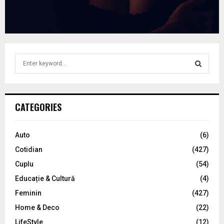
S
e
a
S
r
c
E
CATEGORIES
h
f
A
o
Auto
(6)
r
R
Cotidian
(427)
:
C
Cuplu
(54)
Educație & Cultură
(4)
H
Feminin
(427)
Home & Deco
(22)
LifeStyle
(12)