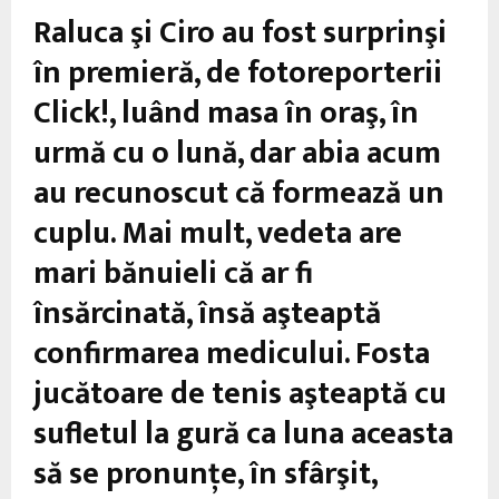
M
Raluca şi Ciro au fost surprinşi
E
în premieră, de fotoreporterii
Click!, luând masa în oraş, în
N
urmă cu o lună, dar abia acum
U
au recunoscut că formează un
cuplu. Mai mult, vedeta are
mari bănuieli că ar fi
însărcinată, însă aşteaptă
confirmarea medicului. Fosta
jucătoare de tenis aşteaptă cu
sufletul la gură ca luna aceasta
să se pronunţe, în sfârşit,