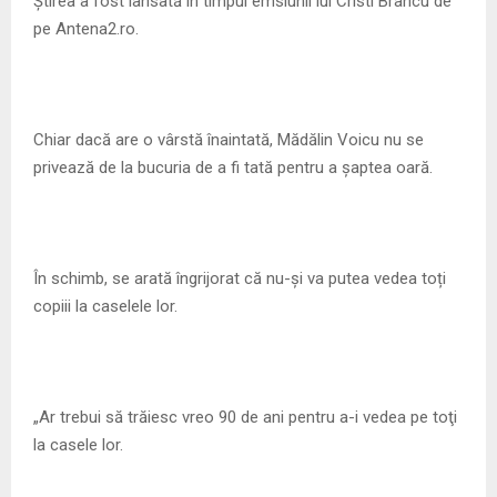
Știrea a fost lansată în timpul emsiunii lui Cristi Brancu de
pe Antena2.ro.
Chiar dacă are o vârstă înaintată, Mădălin Voicu nu se
privează de la bucuria de a fi tată pentru a șaptea oară.
În schimb, se arată îngrijorat că nu-și va putea vedea toți
copiii la caselele lor.
„Ar trebui să trăiesc vreo 90 de ani pentru a-i vedea pe toţi
la casele lor.