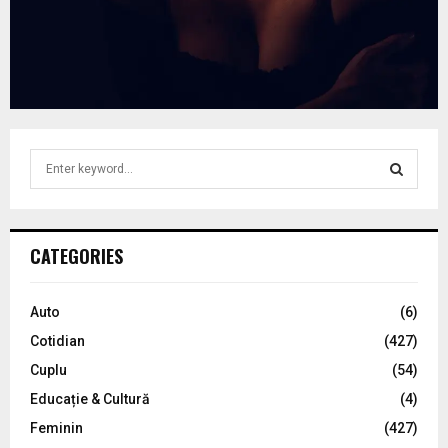
S
e
a
S
r
c
E
CATEGORIES
h
f
A
o
Auto
(6)
r
R
Cotidian
(427)
:
C
Cuplu
(54)
Educație & Cultură
(4)
H
Feminin
(427)