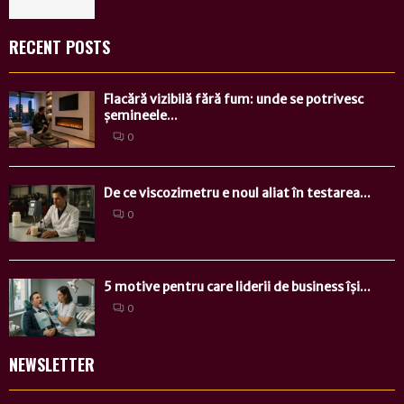
RECENT POSTS
Flacără vizibilă fără fum: unde se potrivesc
șemineele...
0
De ce viscozimetru e noul aliat în testarea...
0
5 motive pentru care liderii de business își...
0
NEWSLETTER