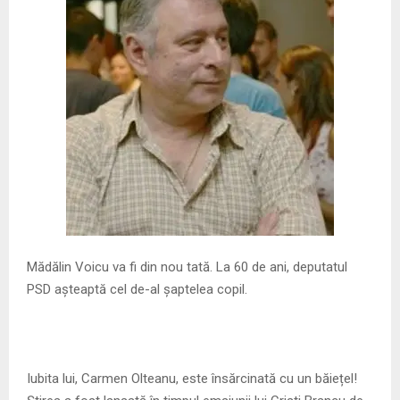
M
E
N
U
Mădălin Voicu va fi din nou tată. La 60 de ani, deputatul
PSD așteaptă cel de-al șaptelea copil.
Iubita lui, Carmen Olteanu, este însărcinată cu un băiețel!