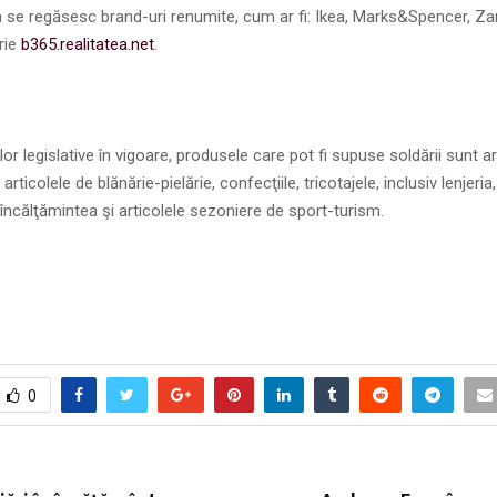
a se regăsesc brand-uri renumite, cum ar fi: Ikea, Marks&Spencer, Za
rie
b365.realitatea.net
.
lor legislative în vigoare, produsele care pot fi supuse soldării sunt ar
rticolele de blănărie-pielărie, confecţiile, tricotajele, inclusiv lenjeria,
încălţămintea şi articolele sezoniere de sport-turism.
0