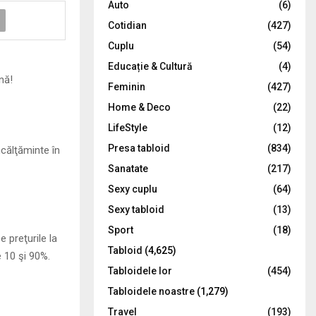
Auto
(6)
r
R
Cotidian
(427)
:
C
Cuplu
(54)
Educație & Cultură
(4)
H
nă!
Feminin
(427)
Home & Deco
(22)
LifeStyle
(12)
Presa tabloid
(834)
ncălţăminte în
Sanatate
(217)
Sexy cuplu
(64)
Sexy tabloid
(13)
Sport
(18)
 preţurile la
Tabloid
(4,625)
 10 şi 90%.
Tabloidele lor
(454)
Tabloidele noastre
(1,279)
Travel
(193)