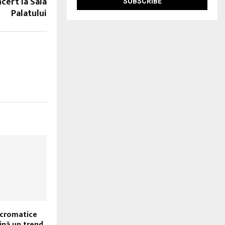
cert la Sala
Palatului
ocromatice
ină un trend