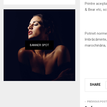
Printre aceşti
& Bear etc, sc
Potrivit norme
îmbrăcăminte, a
marochinăria, 
BANNER SPOT
SHARE
PREVIOUS POST