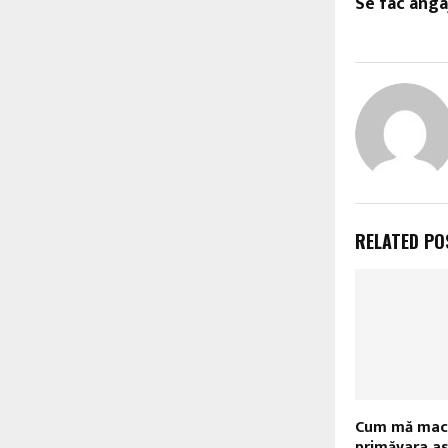
Se fac anga
RELATED PO
Cum mă mac
primăvara a