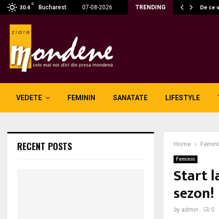
C
 fără fum: unde se potrivesc…
De ce 
Bucharest
07-08-2026
TRENDING
30.4
VEDETE
FEMININ
SANATATE
LIFESTYLE
RECENT POSTS
Home
Femin
Feminin
Start l
sezon!
by
admin
0