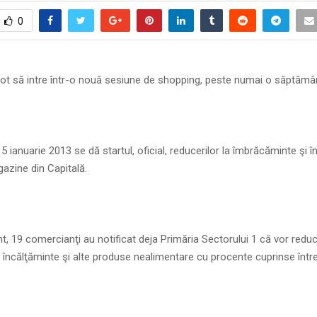
0
pot să intre într-o nouă sesiune de shopping, peste numai o săptămâ
5 ianuarie 2013 se dă startul, oficial, reducerilor la îmbrăcăminte şi î
azine din Capitală.
t, 19 comercianţi au notificat deja Primăria Sectorului 1 că vor reduce
încălţăminte şi alte produse nealimentare cu procente cuprinse între