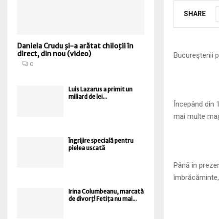
SHARE
Daniela Crudu şi-a arătat chiloţii în
direct, din nou (video)
Bucureştenii 
0
Luis Lazarus a primit un
miliard de lei...
Începând din 1
mai multe mag
Îngrijire specială pentru
pielea uscată
Până în prezen
îmbrăcăminte, 
Irina Columbeanu, marcată
de divorţ! Fetița nu mai...