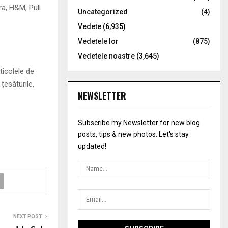
ra, H&M, Pull
Uncategorized
(4)
Vedete
(6,935)
Vedetele lor
(875)
Vedetele noastre
(3,645)
ticolele de
 ţesăturile,
NEWSLETTER
Subscribe my Newsletter for new blog
posts, tips & new photos. Let's stay
updated!
NEXT POST