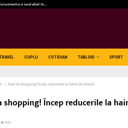
viscozimetru e noul aliat în…
TRAVEL
CUPLU
COTIDIAN
TABLOID
SPORT
in
Start la shopping! Încep reducerile la haine de sezon!
a shopping! Încep reducerile la hai
633