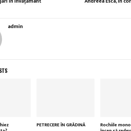
jări în învățământ
Andreea Esca, în con
admin
STS
hiez
PETRECERE ÎN GRĂDINĂ
Rochiile mon
sta?
încep să redev