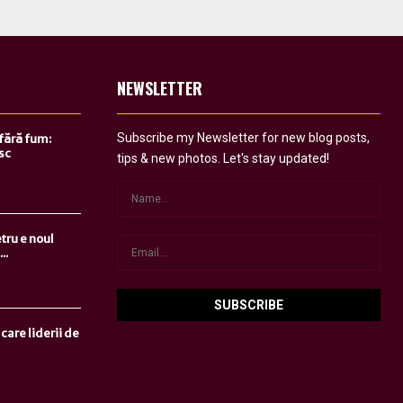
NEWSLETTER
Subscribe my Newsletter for new blog posts,
 fără fum:
sc
tips & new photos. Let's stay updated!
tru e noul
..
care liderii de