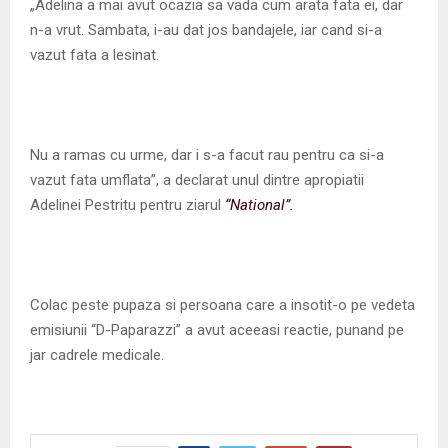
„Adelina a mai avut ocazia sa vada cum arata fata ei, dar
n-a vrut. Sambata, i-au dat jos bandajele, iar cand si-a
vazut fata a lesinat.
Nu a ramas cu urme, dar i s-a facut rau pentru ca si-a
vazut fata umflata”, a declarat unul dintre apropiatii
Adelinei Pestritu pentru ziarul
“National”.
Colac peste pupaza si persoana care a insotit-o pe vedeta
emisiunii “D-Paparazzi” a avut aceeasi reactie, punand pe
jar cadrele medicale.