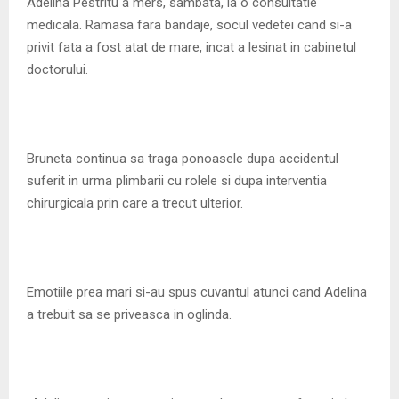
M
Adelina Pestritu a mers, sambata, la o consultatie
medicala. Ramasa fara bandaje, socul vedetei cand si-a
E
privit fata a fost atat de mare, incat a lesinat in cabinetul
doctorului.
N
U
Bruneta continua sa traga ponoasele dupa accidentul
suferit in urma plimbarii cu rolele si dupa interventia
chirurgicala prin care a trecut ulterior.
Emotiile prea mari si-au spus cuvantul atunci cand Adelina
a trebuit sa se priveasca in oglinda.