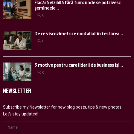
Flacără vizibilă fără fum: unde se potrivesc
șemineele...
0
De ce viscozimetru e noul aliat în testarea...
0
5 motive pentru care liderii de business își...
0
NEWSLETTER
Subscribe my Newsletter for new blog posts, tips & new photos.
Let's stay updated!