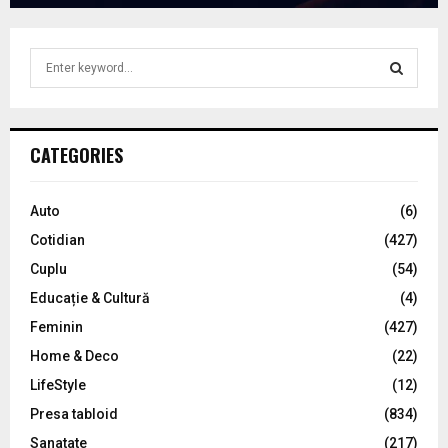
S
e
a
S
r
c
E
CATEGORIES
h
f
A
o
Auto
(6)
r
R
Cotidian
(427)
:
C
Cuplu
(54)
Educație & Cultură
(4)
H
Feminin
(427)
Home & Deco
(22)
LifeStyle
(12)
Presa tabloid
(834)
Sanatate
(217)