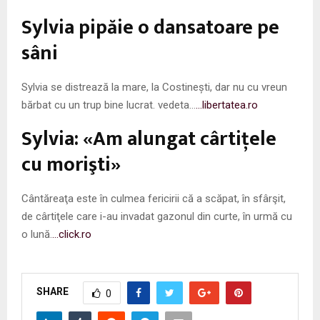
Sylvia pipăie o dansatoare pe
sâni
Sylvia se distrează la mare, la Costinești, dar nu cu vreun
bărbat cu un trup bine lucrat. vedeta…
…libertatea.ro
Sylvia: «Am alungat cârtiţele
cu morişti»
Cântăreaţa este în culmea fericirii că a scăpat, în sfârşit,
de cârtiţele care i-au invadat gazonul din curte, în urmă cu
o lună.
…click.ro
SHARE
0