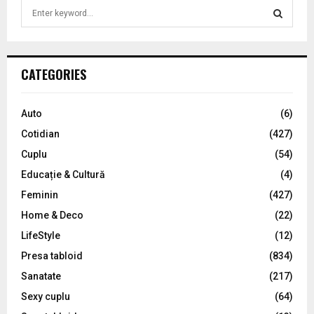
S
e
a
S
r
c
E
CATEGORIES
h
f
A
o
Auto
(6)
r
R
Cotidian
(427)
:
C
Cuplu
(54)
Educație & Cultură
(4)
H
Feminin
(427)
Home & Deco
(22)
LifeStyle
(12)
Presa tabloid
(834)
Sanatate
(217)
Sexy cuplu
(64)