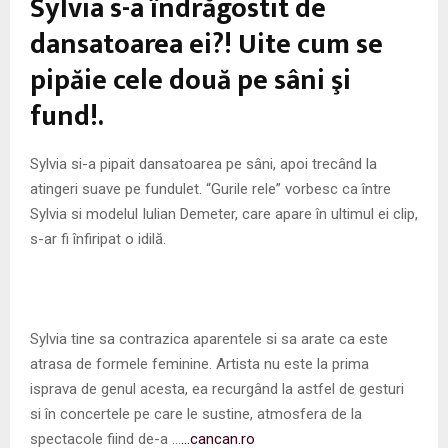
Sylvia s-a îndrăgostit de
M
dansatoarea ei?! Uite cum se
E
pipăie cele două pe sâni şi
fund!.
N
U
Sylvia si-a pipait dansatoarea pe sâni, apoi trecând la
atingeri suave pe fundulet. “Gurile rele” vorbesc ca între
Sylvia si modelul Iulian Demeter, care apare în ultimul ei clip,
s-ar fi înfiripat o idilă.
Sylvia tine sa contrazica aparentele si sa arate ca este
atrasa de formele feminine. Artista nu este la prima
isprava de genul acesta, ea recurgând la astfel de gesturi
si în concertele pe care le sustine, atmosfera de la
spectacole fiind de-a …
…cancan.ro