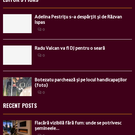
Adelina Pestriţu s-a despărţit și de Răzvan
Ispas
0
Radu Valcan va fi DJ pentru o seară
0
Botezatu parchează și pe locul handicapaţilor
(foto)
0
RECENT POSTS
Flacără vizibilă fără fum: unde se potrivesc
șemineele...