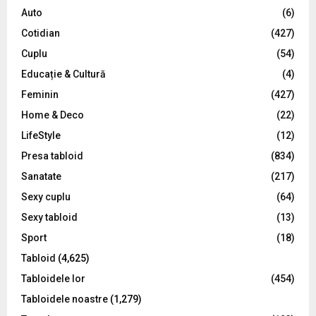
o
Auto
(6)
r
R
Cotidian
(427)
:
C
Cuplu
(54)
Educație & Cultură
(4)
H
Feminin
(427)
Home & Deco
(22)
LifeStyle
(12)
Presa tabloid
(834)
Sanatate
(217)
Sexy cuplu
(64)
Sexy tabloid
(13)
Sport
(18)
Tabloid
(4,625)
Tabloidele lor
(454)
Tabloidele noastre
(1,279)