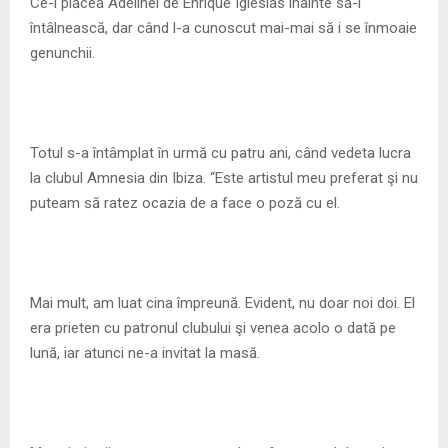
M
Ce-i plăcea Adelinei de Enrique Iglesias înainte să-l
întâlnească, dar când l-a cunoscut mai-mai să i se înmoaie
E
genunchii.
N
Totul s-a întâmplat în urmă cu patru ani, când vedeta lucra
U
la clubul Amnesia din Ibiza. “Este artistul meu preferat şi nu
puteam să ratez ocazia de a face o poză cu el.
Mai mult, am luat cina împreună. Evident, nu doar noi doi. El
era prieten cu patronul clubului şi venea acolo o dată pe
lună, iar atunci ne-a invitat la masă.