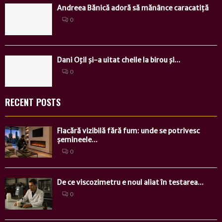
Andreea Bănică adoră să mănânce caracatiță
0
Dani Oţil şi-a uitat cheile la birou şi...
0
RECENT POSTS
Flacără vizibilă fără fum: unde se potrivesc
șemineele...
0
De ce viscozimetru e noul aliat în testarea...
0