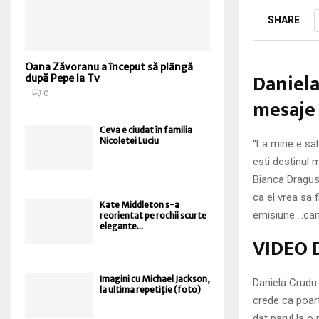
SHARE
Oana Zăvoranu a început să plângă
Daniela
după Pepe la Tv
0
mesaj
Ceva e ciudat în familia
Nicoletei Luciu
“La mine e sal
esti destinul 
Bianca Dragus
ca el vrea sa 
Kate Middleton s-a
emisiune….ca
reorientat pe rochii scurte
elegante...
VIDEO D
Imagini cu Michael Jackson,
Daniela Crudu
la ultima repetiţie (foto)
crede ca poart
dat parul la o 