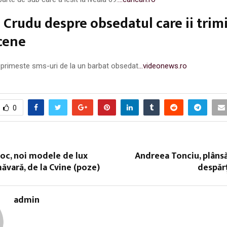
 Crudu despre obsedatul care ii trim
cene
 primeste sms-uri de la un barbat obsedat
…videonews.ro
0
toc, noi modele de lux
Andreea Tonciu, plânsă 
ăvară, de la Cvine (poze)
despăr
admin