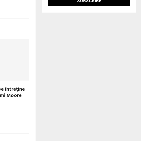
e întreține
Demi Moore