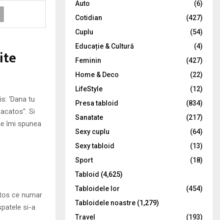
Auto
(6)
r
R
Cotidian
(427)
:
C
Cuplu
(54)
Educație & Cultură
(4)
H
ite
Feminin
(427)
Home & Deco
(22)
LifeStyle
(12)
is: ‘Dana tu
Presa tabloid
(834)
acatos”. Si
Sanatate
(217)
ie îmi spunea
Sexy cuplu
(64)
Sexy tabloid
(13)
Sport
(18)
Tabloid
(4,625)
Tabloidele lor
(454)
atos ce numar
Tabloidele noastre
(1,279)
spatele si-a
Travel
(193)