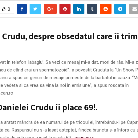
0
 Crudu, despre obsedatul care îi trim
e
vat în telefon ‘labagiu’. Sa vezi ce mesaj mi-a dat, mori de râs. Mi-a z
meu de când erai un spermatozoid'”, a povestit Cruduta la “Un Show P
anu a spus ce genuri de mesaje primeste de la barbatul în cauza. “M
fie vedeta si ca vrea sa vina la noi în emisiune”, a spus roscata în
ncan.ro
anielei Crudu îi place 69!.
 a aratat mândra de ea numarul de pe tricoul ei, întrebându-l pe Cap
a ea. Raspunsul nu s-a lasat asteptat, fiindca bruneta s-a întors cu 
parte de sub care a iesit la iveala 69.
…cancan.ro