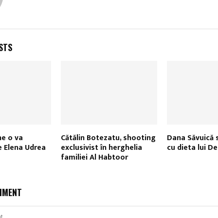
STS
he o va
Cătălin Botezatu, shooting
Dana Săvuică s
e Elena Udrea
exclusivist în herghelia
cu dieta lui 
familiei Al Habtoor
MMENT