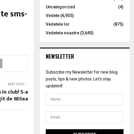
Uncategorized
(4)
ite sms-
Vedete
(6,935)
Vedetele lor
(875)
Vedetele noastre
(3,645)
NEWSLETTER
Subscribe my Newsletter for new blog
posts, tips & new photos. Let's stay
NEXT POST
updated!
în club! S-a
ţit de Mitea