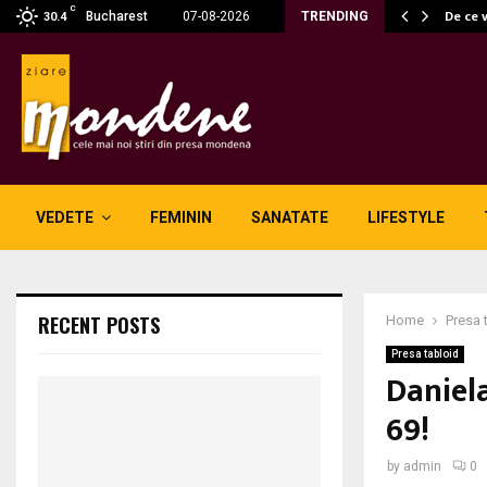
C
 fără fum: unde se potrivesc…
De ce 
Bucharest
07-08-2026
TRENDING
30.4
VEDETE
FEMININ
SANATATE
LIFESTYLE
RECENT POSTS
Home
Presa 
Presa tabloid
Daniel
69!
by
admin
0