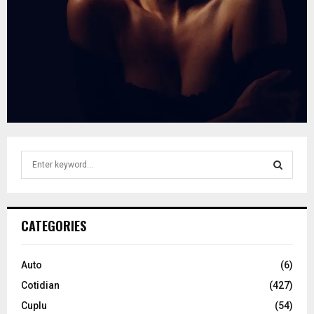
S
e
a
S
r
c
E
CATEGORIES
h
f
A
o
Auto
(6)
r
R
Cotidian
(427)
:
C
Cuplu
(54)