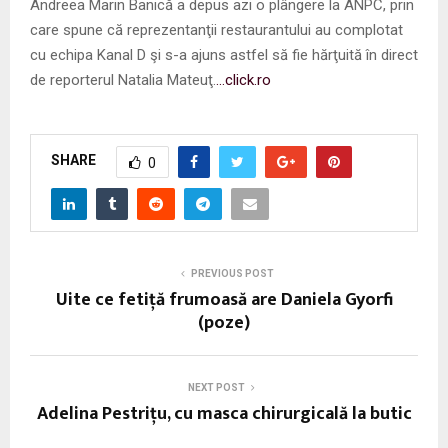
Andreea Marin Banică a depus azi o plângere la ANPC, prin
care spune că reprezentanţii restaurantului au complotat
cu echipa Kanal D şi s-a ajuns astfel să fie hărţuită în direct
de reporterul Natalia Mateuţ.
…click.ro
SHARE
0
PREVIOUS POST
Uite ce fetiță frumoasă are Daniela Gyorfi
(poze)
NEXT POST
Adelina Pestrițu, cu masca chirurgicală la butic