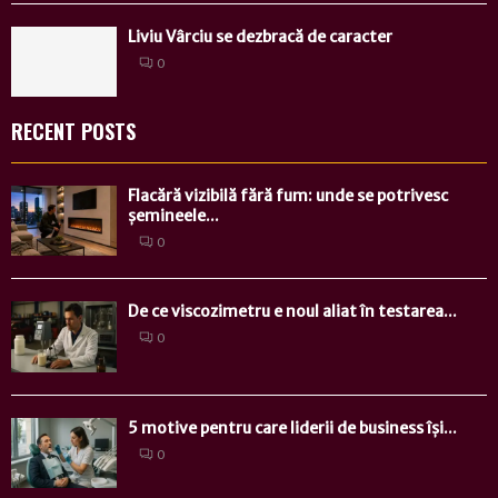
Liviu Vârciu se dezbracă de caracter
0
RECENT POSTS
Flacără vizibilă fără fum: unde se potrivesc
șemineele...
0
De ce viscozimetru e noul aliat în testarea...
0
5 motive pentru care liderii de business își...
0