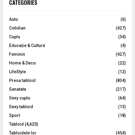
E
CATEGORIES
h
f
A
o
Auto
(6)
r
R
Cotidian
(427)
:
C
Cuplu
(54)
Educație & Cultură
(4)
H
Feminin
(427)
Home & Deco
(22)
LifeStyle
(12)
Presa tabloid
(834)
Sanatate
(217)
Sexy cuplu
(64)
Sexy tabloid
(13)
Sport
(18)
Tabloid
(4,625)
Tabloidele lor
(454)