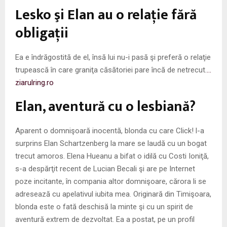
M
Lesko şi Elan au o relaţie fără
E
obligaţii
N
Ea e îndrăgostită de el, însă lui nu-i pasă şi preferă o relaţie
trupească în care graniţa căsătoriei pare încă de netrecut.
…
U
ziarulring.ro
Elan, aventură cu o lesbiană?
Aparent o domnişoară inocentă, blonda cu care Click! l-a
surprins Elan Schartzenberg la mare se laudă cu un bogat
trecut amoros. Elena Hueanu a bifat o idilă cu Costi Ioniţă,
s-a despărţit recent de Lucian Becali şi are pe Internet
poze incitante, în compania altor domnişoare, cărora li se
adresează cu apelativul iubita mea. Originară din Timişoara,
blonda este o fată deschisă la minte şi cu un spirit de
aventură extrem de dezvoltat. Ea a postat, pe un profil