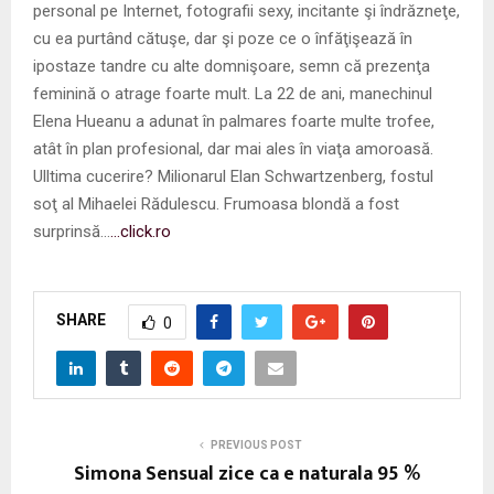
personal pe Internet, fotografii sexy, incitante şi îndrăzneţe,
cu ea purtând cătuşe, dar şi poze ce o înfăţişează în
ipostaze tandre cu alte domnişoare, semn că prezenţa
feminină o atrage foarte mult. La 22 de ani, manechinul
Elena Hueanu a adunat în palmares foarte multe trofee,
atât în plan profesional, dar mai ales în viaţa amoroasă.
Ulltima cucerire? Milionarul Elan Schwartzenberg, fostul
soţ al Mihaelei Rădulescu. Frumoasa blondă a fost
surprinsă…
…click.ro
SHARE
0
PREVIOUS POST
Simona Sensual zice ca e naturala 95 %