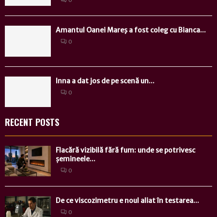
Amantul Oanei Mareş a fost coleg cu Bianca...
0
Inna a dat jos de pe scenă un...
0
RECENT POSTS
Flacără vizibilă fără fum: unde se potrivesc
șemineele...
0
De ce viscozimetru e noul aliat în testarea...
0