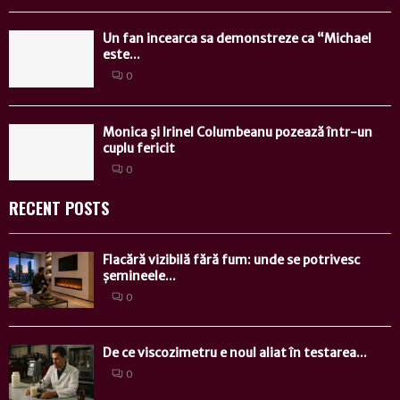
Un fan incearca sa demonstreze ca “Michael
este...
0
Monica şi Irinel Columbeanu pozează într-un
cuplu fericit
0
RECENT POSTS
Flacără vizibilă fără fum: unde se potrivesc
șemineele...
0
De ce viscozimetru e noul aliat în testarea...
0