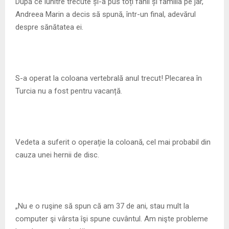
M
După ce lunitre trecute și-a pus toți fanii și familia pe jar,
Andreea Marin a decis să spună, într-un final, adevărul
E
despre sănătatea ei.
N
S-a operat la coloana vertebrală anul trecut! Plecarea în
U
Turcia nu a fost pentru vacanță.
Vedeta a suferit o operație la coloană, cel mai probabil din
cauza unei hernii de disc.
„Nu e o ruşine să spun că am 37 de ani, stau mult la
computer şi vârsta îşi spune cuvântul. Am nişte probleme