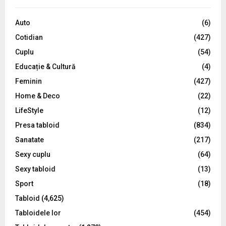
f
A
o
Auto
(6)
r
R
Cotidian
(427)
:
C
Cuplu
(54)
Educație & Cultură
(4)
H
Feminin
(427)
Home & Deco
(22)
LifeStyle
(12)
Presa tabloid
(834)
Sanatate
(217)
Sexy cuplu
(64)
Sexy tabloid
(13)
Sport
(18)
Tabloid
(4,625)
Tabloidele lor
(454)