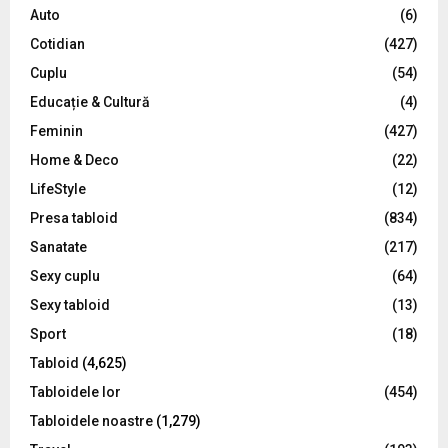
o
Auto
(6)
r
R
Cotidian
(427)
:
C
Cuplu
(54)
Educație & Cultură
(4)
H
Feminin
(427)
Home & Deco
(22)
LifeStyle
(12)
Presa tabloid
(834)
Sanatate
(217)
Sexy cuplu
(64)
Sexy tabloid
(13)
Sport
(18)
Tabloid
(4,625)
Tabloidele lor
(454)
Tabloidele noastre
(1,279)