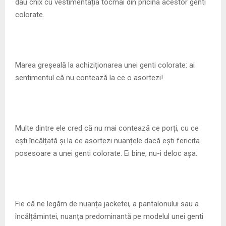
dau chix cu vestimentația tocmai din pricina acestor genti
colorate.
Marea greșeală la achiziționarea unei genti colorate: ai
sentimentul că nu contează la ce o asortezi!
Multe dintre ele cred că nu mai contează ce porți, cu ce
ești încălțată și la ce asortezi nuanțele dacă ești fericita
posesoare a unei genti colorate. Ei bine, nu-i deloc așa.
Fie că ne legăm de nuanța jacketei, a pantalonului sau a
încălțămintei, nuanța predominantă pe modelul unei genti