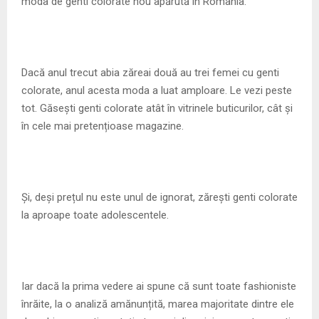
M
moda de genti colorate nou apărută în România.
E
Dacă anul trecut abia zăreai două au trei femei cu genti
N
colorate, anul acesta moda a luat amploare. Le vezi peste
tot. Găsești genti colorate atât în vitrinele buticurilor, cât și
U
în cele mai pretențioase magazine.
Și, deși prețul nu este unul de ignorat, zărești genti colorate
la aproape toate adolescentele.
Iar dacă la prima vedere ai spune că sunt toate fashioniste
înrăite, la o analiză amănunțită, marea majoritate dintre ele