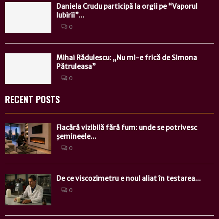
Daniela Crudu participă la orgii pe “Vaporul
Iubirii”...
0
Mihai Rădulescu: „Nu mi-e frică de Simona
Pătruleasa”
0
RECENT POSTS
Flacără vizibilă fără fum: unde se potrivesc
șemineele...
0
De ce viscozimetru e noul aliat în testarea...
0