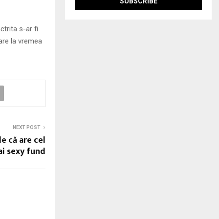
trita s-ar fi
care la vremea
NEXT POST
e că are cel
i sexy fund