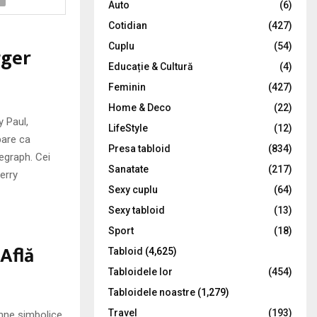
Auto
(6)
r
R
Cotidian
(427)
:
C
Cuplu
(54)
gger
Educație & Cultură
(4)
H
Feminin
(427)
Home & Deco
(22)
 Paul,
LifeStyle
(12)
pare ca
Presa tabloid
(834)
egraph. Cei
Sanatate
(217)
erry
Sexy cuplu
(64)
Sexy tabloid
(13)
Sport
(18)
 Află
Tabloid
(4,625)
Tabloidele lor
(454)
Tabloidele noastre
(1,279)
Travel
(193)
emne simbolice