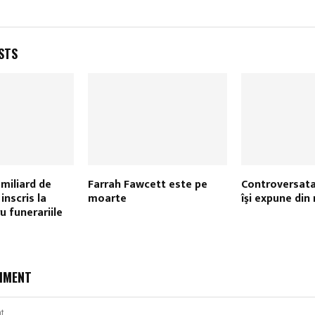
STS
miliard de
Farrah Fawcett este pe
Controversat
inscris la
moarte
îşi expune din 
u funerariile
MMENT