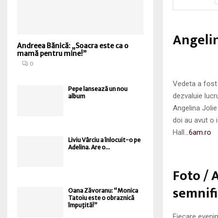
Angelin
Andreea Bănică: „Soacra este ca o
mamă pentru mine!”
0
Vedeta a fost
Pepe lansează un nou
dezvaluie lucr
album
Angelina Jolie
doi au avut o 
Hall.
..6am.ro
Liviu Vârciu a înlocuit-o pe
Adelina. Are o...
Foto / A
semnific
Oana Zăvoranu: “Monica
Tatoiu este o obraznică
împuţită!”
Fiecare evenim