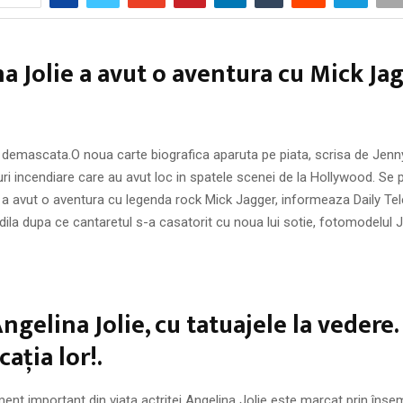
a Jolie a avut o aventura cu Mick Ja
 demascata.O noua carte biografica aparuta pe piata, scrisa de Jenny
uri incendiare care au avut loc in spatele scenei de la Hollywood. Se 
 a avut o aventura cu legenda rock Mick Jagger, informeaza Daily Tel
idila dupa ce cantaretul s-a casatorit cu noua lui sotie, fotomodelul J
ngelina Jolie, cu tatuajele la vedere.
aţia lor!.
ent important din viaţa actriţei Angelina Jolie este marcat prin îns