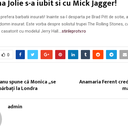
a Jolie s-a iubit si cu Mick Jagger!
prefera barbatii insurati! Inainte sa-l desparta pe Brad Pitt de sotie, ac
t domn insurat. Este vorba despre solistul trupei The Rolling Stones, 
 casatorit cu modelul Jerry Hall.
…stirileprotv.ro
0
anu spune că Monica „se
Anamaria Ferent cred
bărbaţi la Londra
ma
admin