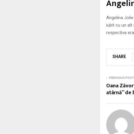
Angelin
Angelina Jolie 
iubit cu un al
respectiva era
SHARE
PREVIOUS POST
Oana Zăvor
atârnă” de 