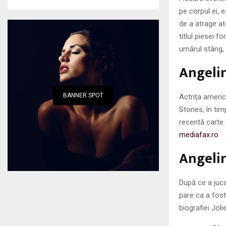
pe corpul ei, 
de a atrage ate
titlul piesei f
umărul stâng, 
Angelin
BANNER SPOT
Actriţa americ
Stones, în tim
recentă carte
mediafax.ro
Angelin
După ce a juca
pare ca a fost
biografiei Jolie