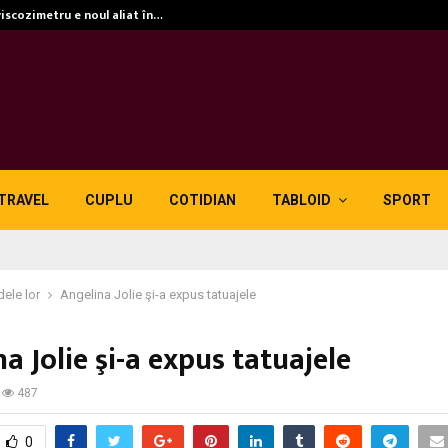
viscozimetru e noul aliat în…
TRAVEL
CUPLU
COTIDIAN
TABLOID
SPORT
dele lor
Angelina Jolie şi-a expus tatuajele
a Jolie şi-a expus tatuajele
487
0