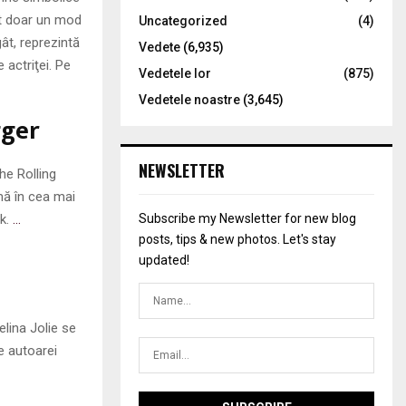
nt doar un mod
Uncategorized
(4)
gât, reprezintă
Vedete
(6,935)
 actriţei. Pe
Vedetele lor
(875)
Vedetele noastre
(3,645)
gger
NEWSLETTER
he Rolling
rmă în cea mai
uk.
…
Subscribe my Newsletter for new blog
posts, tips & new photos. Let's stay
updated!
elina Jolie se
de autoarei