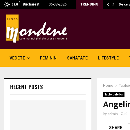
C
 fără fum: unde se potrivesc…
De ce 
Bucharest
06-08-2026
TRENDING
31.8
VEDETE
FEMININ
SANATATE
LIFESTYLE
RECENT POSTS
Home
Tabloi
Tabloidele lor
Angelin
by
admin
0
SHARE