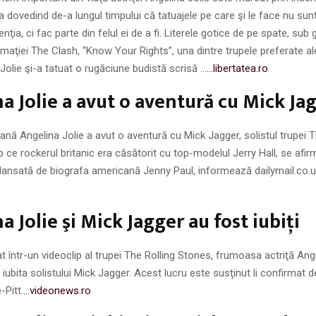
ea dovedind de-a lungul timpului că tatuajele pe care şi le face nu su
nţia, ci fac parte din felul ei de a fi. Literele gotice de pe spate, sub 
ormaţiei The Clash, “Know Your Rights”, una dintre trupele preferate ale
Jolie şi-a tatuat o rugăciune budistă scrisă …
…libertatea.ro
a Jolie a avut o aventură cu Mick Ja
ană Angelina Jolie a avut o aventură cu Mick Jagger, solistul trupei T
p ce rockerul britanic era căsătorit cu top-modelul Jerry Hall, se afi
 lansată de biografa americană Jenny Paul, informează dailymail.co.
a Jolie şi Mick Jagger au fost iubiţi
t într-un videoclip al trupei The Rolling Stones, frumoasa actriţă Ang
 iubita solistului Mick Jagger. Acest lucru este susţinut li confirmat 
-Pitt.
…videonews.ro