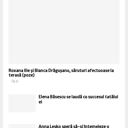
Roxana Ilie şi Bianca Drăguşanu, săruturi afectuoase la
terasă (poze)
0
Elena Băsescu se laudă cu succesul tatălui
ei
Anna Lesko speră să-şi întemeieze o