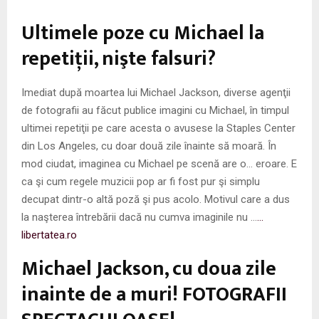
M
Ultimele poze cu Michael la
E
repetiţii, nişte falsuri?
N
Imediat după moartea lui Michael Jackson, diverse agenţii
de fotografii au făcut publice imagini cu Michael, în timpul
U
ultimei repetiţii pe care acesta o avusese la Staples Center
din Los Angeles, cu doar două zile înainte să moară. În
mod ciudat, imaginea cu Michael pe scenă are o… eroare. E
ca şi cum regele muzicii pop ar fi fost pur şi simplu
decupat dintr-o altă poză şi pus acolo. Motivul care a dus
la naşterea întrebării dacă nu cumva imaginile nu …
…
libertatea.ro
Michael Jackson, cu doua zile
inainte de a muri! FOTOGRAFII