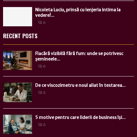
Nicoleta Luciu, prinsă cu lenjeria intima la
vedere!...
0
RECENT POSTS
Flacără vizibilă fără fum: unde se potrivesc
șemineele...
0
De ce viscozimetru e noul aliat în testarea...
0
5 motive pentru care liderii de business își...
0