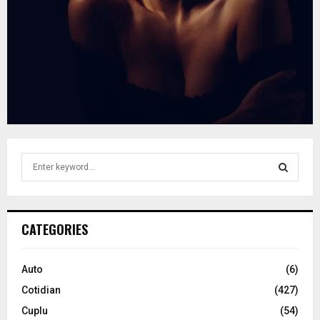
S
e
a
S
r
c
E
CATEGORIES
h
f
A
o
Auto
(6)
r
R
Cotidian
(427)
:
C
Cuplu
(54)