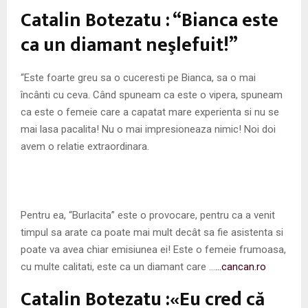
M
Catalin Botezatu : “Bianca este
E
ca un diamant neşlefuit!”
N
“Este foarte greu sa o cuceresti pe Bianca, sa o mai
încânti cu ceva. Când spuneam ca este o vipera, spuneam
U
ca este o femeie care a capatat mare experienta si nu se
mai lasa pacalita! Nu o mai impresioneaza nimic! Noi doi
avem o relatie extraordinara.
Pentru ea, “Burlacita” este o provocare, pentru ca a venit
timpul sa arate ca poate mai mult decât sa fie asistenta si
poate va avea chiar emisiunea ei! Este o femeie frumoasa,
cu multe calitati, este ca un diamant care …
…cancan.ro
Catalin Botezatu :«Eu cred că