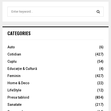
S
e
a
S
r
c
E
CATEGORIES
h
f
A
o
Auto
(6)
r
R
Cotidian
(427)
:
C
Cuplu
(54)
Educație & Cultură
(4)
H
Feminin
(427)
Home & Deco
(22)
LifeStyle
(12)
Presa tabloid
(834)
Sanatate
(217)