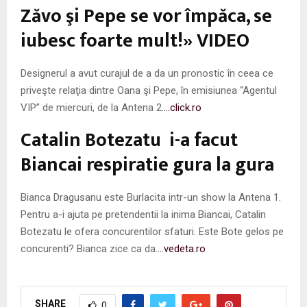
Zăvo şi Pepe se vor împăca, se
iubesc foarte mult!» VIDEO
Designerul a avut curajul de a da un pronostic în ceea ce
priveşte relaţia dintre Oana şi Pepe, în emisiunea “Agentul
VIP” de miercuri, de la Antena 2.
…click.ro
Catalin Botezatu i-a facut
Biancai respiratie gura la gura
Bianca Dragusanu este Burlacita intr-un show la Antena 1.
Pentru a-i ajuta pe pretendentii la inima Biancai, Catalin
Botezatu le ofera concurentilor sfaturi. Este Bote gelos pe
concurenti? Bianca zice ca da.
…vedeta.ro
SHARE
0