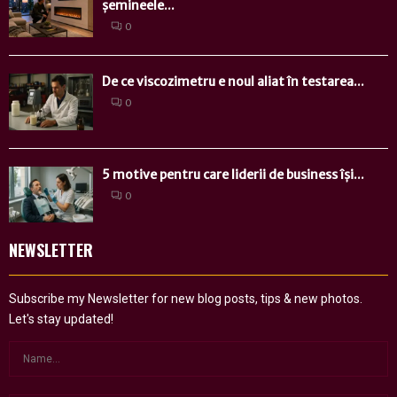
șemineele...
0
De ce viscozimetru e noul aliat în testarea...
0
5 motive pentru care liderii de business își...
0
NEWSLETTER
Subscribe my Newsletter for new blog posts, tips & new photos.
Let's stay updated!