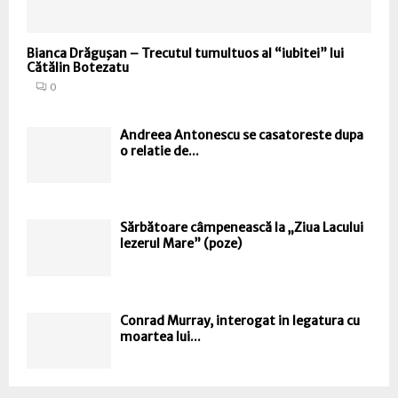
Bianca Drăguşan – Trecutul tumultuos al “iubitei” lui
Cătălin Botezatu
0
Andreea Antonescu se casatoreste dupa
o relatie de...
Sărbătoare câmpenească la „Ziua Lacului
Iezerul Mare” (poze)
Conrad Murray, interogat in legatura cu
moartea lui...