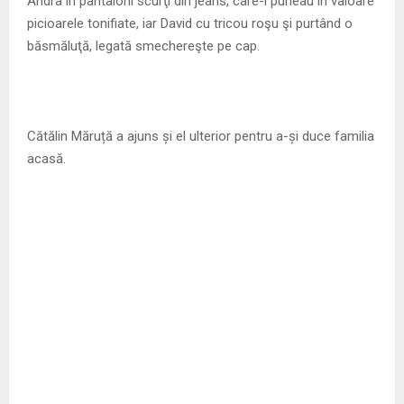
Andra în pantaloni scurţi din jeans, care-i puneau în valoare
picioarele tonifiate, iar David cu tricou roşu şi purtând o
băsmăluţă, legată smechereşte pe cap.
Cătălin Măruță a ajuns și el ulterior pentru a-și duce familia
acasă.