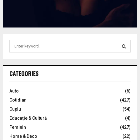
S
e
a
S
r
c
E
CATEGORIES
h
f
A
o
Auto
(6)
r
R
Cotidian
(427)
:
C
Cuplu
(54)
Educație & Cultură
(4)
H
Feminin
(427)
Home & Deco
(22)