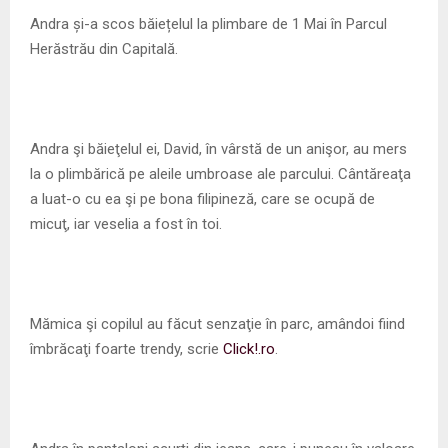
M
Andra și-a scos băiețelul la plimbare de 1 Mai în Parcul
Herăstrău din Capitală.
E
N
Andra şi băieţelul ei, David, în vârstă de un anişor, au mers
U
la o plimbărică pe aleile umbroase ale parcului. Cântăreaţa
a luat-o cu ea şi pe bona filipineză, care se ocupă de
micuţ, iar veselia a fost în toi.
Mămica şi copilul au făcut senzaţie în parc, amândoi fiind
îmbrăcaţi foarte trendy, scrie
Click!.ro
.