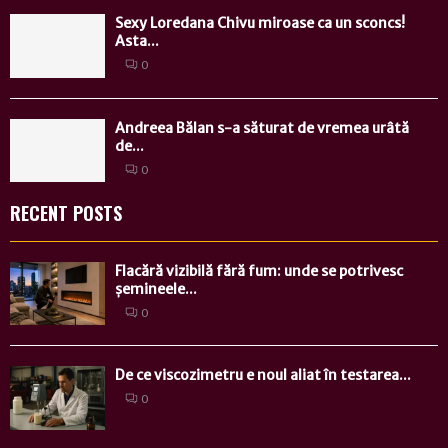
Sexy Loredana Chivu miroase ca un sconcs!
Asta...
0
Andreea Bălan s-a săturat de vremea urâtă
de...
0
RECENT POSTS
Flacără vizibilă fără fum: unde se potrivesc
șemineele...
0
De ce viscozimetru e noul aliat în testarea...
0