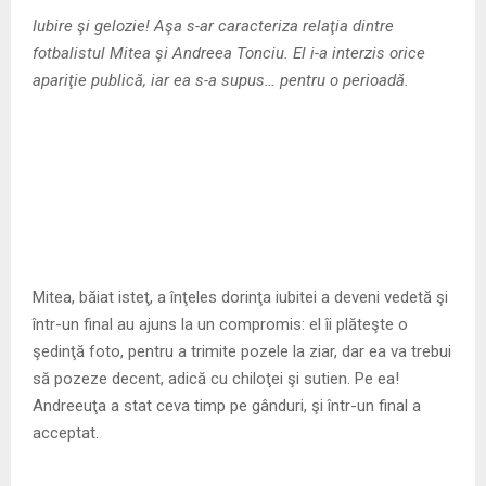
M
Iubire şi gelozie! Aşa s-ar caracteriza relaţia dintre
fotbalistul Mitea şi Andreea Tonciu. El i-a interzis orice
E
apariţie publică, iar ea s-a supus… pentru o perioadă.
N
U
Mitea, băiat isteţ, a înţeles dorinţa iubitei a deveni vedetă şi
într-un final au ajuns la un compromis: el îi plăteşte o
şedinţă foto, pentru a trimite pozele la ziar, dar ea va trebui
să pozeze decent, adică cu chiloţei şi sutien. Pe ea!
Andreeuţa a stat ceva timp pe gânduri, şi într-un final a
acceptat.