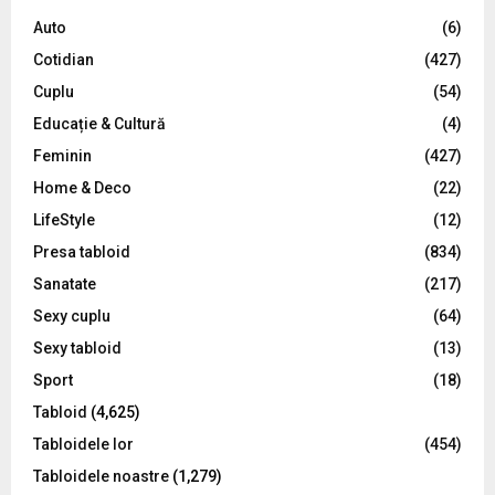
A
o
Auto
(6)
r
R
Cotidian
(427)
:
C
Cuplu
(54)
Educație & Cultură
(4)
H
Feminin
(427)
Home & Deco
(22)
LifeStyle
(12)
Presa tabloid
(834)
Sanatate
(217)
Sexy cuplu
(64)
Sexy tabloid
(13)
Sport
(18)
Tabloid
(4,625)
Tabloidele lor
(454)
Tabloidele noastre
(1,279)