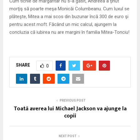
Cum tichie de mărgăritar nu s-a găsit, Andreea a ţinut
morţiş să poarte meşa Monicăi Columbeanu. Cum luxul se
plăteşte, Mitea a mai scos din buzunar încă 300 de euro şi
pentru acest moft. Făcând un mic calcul, ajungem la
concluzia că iubirea nu are margini în familia Mitea-Tonciu!
SHARE
0
PREVIOUS POST
Toată averea lui Michael Jackson va ajunge la
copii
NEXT POST