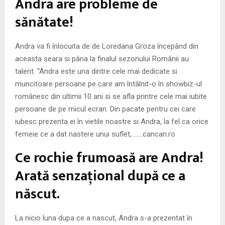
Andra are probleme de
M
sănătate!
E
Andra va fi înlocuita de de Loredana Groza începând din
N
aceasta seara si pâna la finalul sezonului Românii au
talent. “Andra este una dintre cele mai dedicate si
U
muncitoare persoane pe care am întâlnit-o în showbiz-ul
românesc din ultimii 10 ani si se afla printre cele mai iubite
persoane de pe micul ecran. Din pacate pentru cei care
iubesc prezenta ei în vietile noastre si Andra, la fel ca orice
femeie ce a dat nastere unui suflet, ……cancan.ro
Ce rochie frumoasă are Andra!
Arată senzaţional după ce a
născut.
La nicio luna dupa ce a nascut, Andra s-a prezentat în