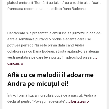
platoul emisiunii “Românii au talent” cu o rochie alba foarte
frumoasa recomandata de stilista Dana Budeanu.
Cântareata s-a prezentat la emisiune sa jurizeze în cea de-
a treia semifinala purtând o rochie eleganta care i se
potrivea perfect. Nu este prima data când Andra
colaboreaza cu Dana Budean, stilista ajutând-o sa aleaga
vestimentatiile pe care le-a purtat în videoclipul piesei …
…
cancan.ro
Află cu ce melodii îl adoarme
Andra pe micuţul ei!
Într-o formă fizică incredibilă după ce a născut, Andra a
declarat pentru “Poveştiri adevărate”…
…libertatea.ro