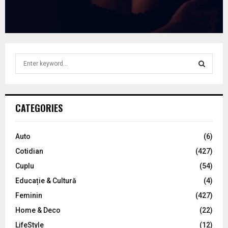
S
e
a
S
r
c
E
CATEGORIES
h
f
A
o
Auto
(6)
r
R
Cotidian
(427)
:
C
Cuplu
(54)
Educație & Cultură
(4)
H
Feminin
(427)
Home & Deco
(22)
LifeStyle
(12)