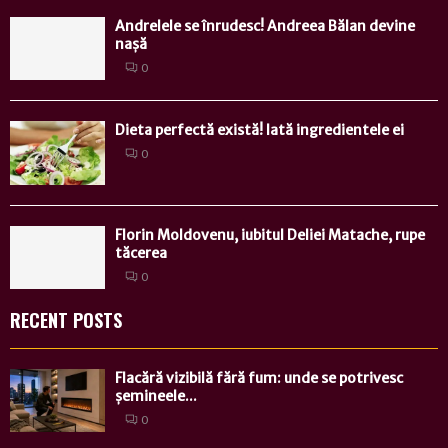
Andrelele se înrudesc! Andreea Bălan devine
nașă
0
Dieta perfectă există! Iată ingredientele ei
0
Florin Moldovenu, iubitul Deliei Matache, rupe
tăcerea
0
RECENT POSTS
Flacără vizibilă fără fum: unde se potrivesc
șemineele...
0