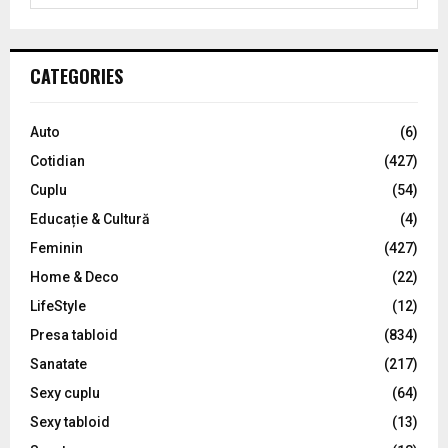
e
a
S
r
c
E
CATEGORIES
h
f
A
o
Auto
(6)
r
R
Cotidian
(427)
:
C
Cuplu
(54)
Educație & Cultură
(4)
H
Feminin
(427)
Home & Deco
(22)
LifeStyle
(12)
Presa tabloid
(834)
Sanatate
(217)
Sexy cuplu
(64)
Sexy tabloid
(13)