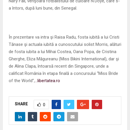
Nafy Fall, verişoara fotbalistului de culoare N’Doye, care s-
a întors, după luni bune, din Senegal.
În prezentare va intra şi Raisa Radu, fosta iubită a lui Cristi
Tănase şi actuala iubită a cunoscutului solist Morris, alături
de fosta iubita a lui Mihai Costea, Oana Popa, de Cristina
Gherghe, Eliza Măgureanu (Miss Bikini International), dar şi
de Alina Clapa, întoarsă recent din Singapore, unde a
calificat România în etapa finală a concursului “Miss Bride
of the World”,
…libertatea.ro
SHARE
0