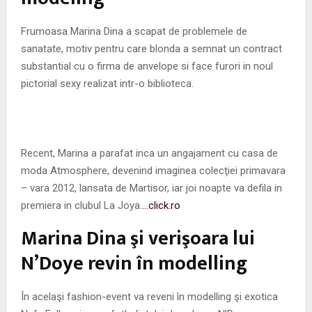
M
Frumoasa Marina Dina a scapat de problemele de
E
sanatate, motiv pentru care blonda a semnat un contract
substantial cu o firma de anvelope si face furori in noul
N
pictorial sexy realizat intr-o biblioteca.
U
Recent, Marina a parafat inca un angajament cu casa de
moda Atmosphere, devenind imaginea colecţiei primavara
– vara 2012, lansata de Martisor, iar joi noapte va defila in
premiera in clubul La Joya.
…click.ro
Marina Dina şi verişoara lui
N’Doye revin în modelling
În acelaşi fashion-event va reveni în modelling şi exotica