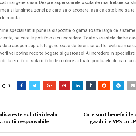
cat mai generoasa. Despre aspersoarele oscilante mai trebuie sa stii 
timea si lungimea zonei pe care sa o acopere, asa ca este bine sa te
a le monta.
ine specializat iti pune la dispozitie o gama foarte larga de sisteme 
ciente, pe care le poti folosi cu incredere. Toate variantele dintre car
 de a acoperi suprafete generoase de teren, iar astfel eviti sa mai u
l verii vei obtine recolte bogate si gustoase! Ai incredere in specialisti 
de la ei o folie solarii, folii de mulcire si toate produsele de care ai 
0
lica este solutia ideala
Care sunt beneficiile 
tructii responsabile
gazduire VPS cu cP