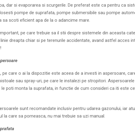
apa, dar si evaporarea si scurgerile. De preferat este ca pentru ca sis
olosesti pompe de suprafata, pompe submersibile sau pompe autom
a sa scoti eficient apa de la o adancime mare.
important, pe care trebuie sa il stii despre sistemele din aceasta cat
 linie dreapta chiar si pe terenurile accidentate, avand astfel acces in
!
spersoare
a, pe care o ai la dispozitie este aceea de a investi in aspersoare, car
istoale sau spray-uri, pe care le instalezi pe stropitori. Aspersoarele 
le poti monta la suprafata, in functie de cum consideri ca iti este ce
ersoarele sunt recomandate inclusiv pentru udarea gazonului, iar atu
lul la care sa porneasca, nu mai trebuie sa uzi manual.
prafata