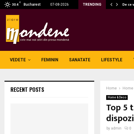
C
 fără fum: unde se potrivesc…
De ce 
Bucharest
07-08-2026
TRENDING
30.4
VEDETE
FEMININ
SANATATE
LIFESTYLE
RECENT POSTS
Home
Home 
Home & Deco
Top 5 t
dispozi
by
admin
0