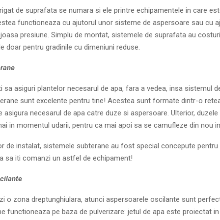
rigat de suprafata se numara si ele printre echipamentele in care est
cestea functioneaza cu ajutorul unor sisteme de aspersoare sau cu aj
joasa presiune. Simplu de montat, sistemele de suprafata au costuri r
le doar pentru gradinile cu dimeniuni reduse.
erane
i sa asiguri plantelor necesarul de apa, fara a vedea, insa sistemul de 
erane sunt excelente pentru tine! Acestea sunt formate dintr-o ret
e asigura necesarul de apa catre duze si aspersoare. Ulterior, duzele 
ai in momentul udarii, pentru ca mai apoi sa se camufleze din nou i
or de instalat, sistemele subterane au fost special concepute pentru g
a sa iti comanzi un astfel de echipament!
cilante
zi o zona dreptunghiulara, atunci aspersoarele oscilante sunt perfect
 functioneaza pe baza de pulverizare: jetul de apa este proiectat in