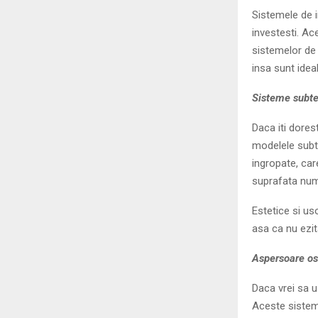
Sistemele de i
investesti. A
sistemelor de 
insa sunt idea
Sisteme subt
Daca iti dorest
modelele subt
ingropate, car
suprafata num
Estetice si us
asa ca nu ezit
Aspersoare os
Daca vrei sa u
Aceste sisteme