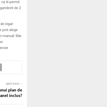
ca iti permit
 gandesti de 2
de irigat
e poti alege
zi manual. Mai
si
nevoie.
NEXT POST
unui plan de
anel inclus?