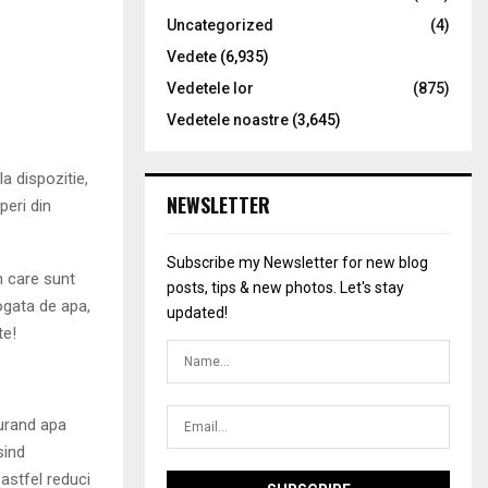
Uncategorized
(4)
Vedete
(6,935)
Vedetele lor
(875)
Vedetele noastre
(3,645)
la dispozitie,
NEWSLETTER
peri din
Subscribe my Newsletter for new blog
n care sunt
posts, tips & new photos. Let's stay
bogata de apa,
updated!
te!
curand apa
sind
 astfel reduci