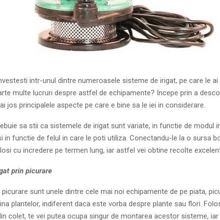
investesti intr-unul dintre numeroasele sisteme de irigat, pe care le ai 
oarte multe lucruri despre astfel de echipamente? Incepe prin a desco
ai jos principalele aspecte pe care e bine sa le iei in considerare.
ebuie sa stii ca sistemele de irigat sunt variate, in functie de modul i
si in functie de felul in care le poti utiliza. Conectandu-le la o sursa 
olosi cu incredere pe termen lung, iar astfel vei obtine recolte excelen
gat prin picurare
 picurare sunt unele dintre cele mai noi echipamente de pe piata, pi
cina plantelor, indiferent daca este vorba despre plante sau flori. Folo
 din colet, te vei putea ocupa singur de montarea acestor sisteme, iar