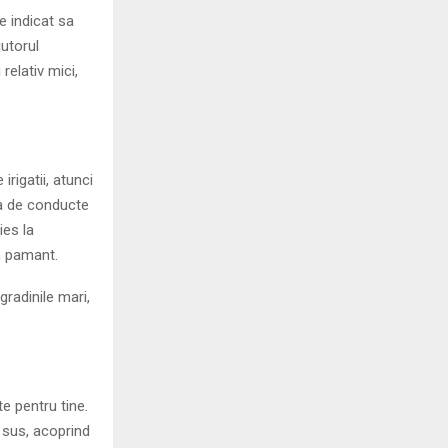
e indicat sa
utorul
elativ mici,
irigatii, atunci
ea de conducte
ies la
n pamant.
radinile mari,
e pentru tine.
 sus, acoprind