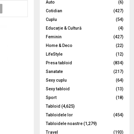
Auto
(6)
r
R
Cotidian
(427)
:
C
Cuplu
(54)
Educație & Cultură
(4)
H
Feminin
(427)
Home & Deco
(22)
LifeStyle
(12)
Presa tabloid
(834)
Sanatate
(217)
Sexy cuplu
(64)
Sexy tabloid
(13)
Sport
(18)
Tabloid
(4,625)
Tabloidele lor
(454)
Tabloidele noastre
(1,279)
Travel
(193)