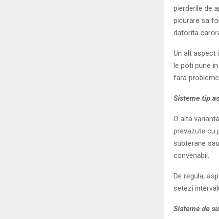
pierderile de 
picurare sa f
datorita caror
Un alt aspect 
le poti pune in
fara probleme
Sisteme tip a
O alta variant
prevazute cu p
subterane sau 
convenabil.
De regula, asp
setezi interva
Sisteme de su