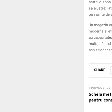
astfel o zona 
sa ajustezi la
ori inainte de 
Un magazin onl
moderne si efi
au capacitatea
mult, la finalu
achizitioneaza 
SHARE
PREVIOUS POST
Schela meta
pentru cons