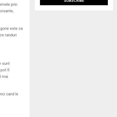
temele prin
orsante,
egorie este ca
tre randuri
e sunt
pot fi
l mai
nci cand le