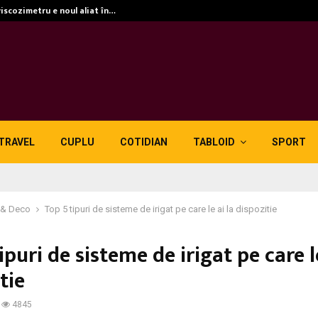
viscozimetru e noul aliat în…
TRAVEL
CUPLU
COTIDIAN
TABLOID
SPORT
& Deco
Top 5 tipuri de sisteme de irigat pe care le ai la dispozitie
ipuri de sisteme de irigat pe care le
tie
4845