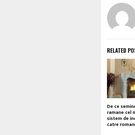
RELATED PO
De ce semin
ramane cel m
sistem de in
catre roman