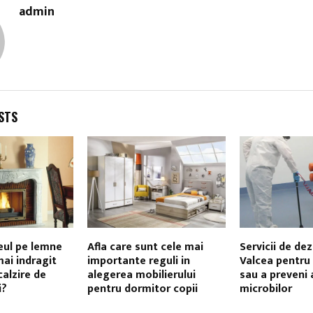
admin
STS
eul pe lemne
Afla care sunt cele mai
Servicii de dez
ai indragit
importante reguli in
Valcea pentru
calzire de
alegerea mobilierului
sau a preveni 
i?
pentru dormitor copii
microbilor