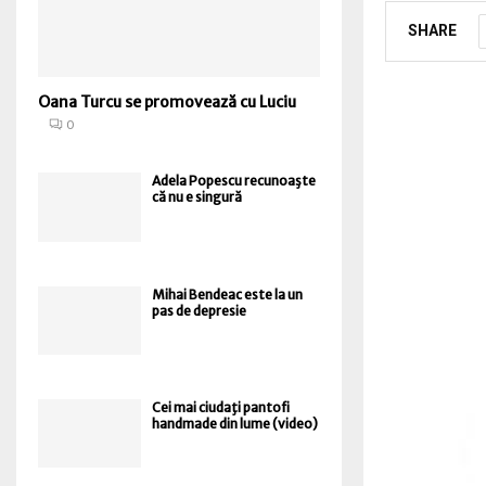
SHARE
Oana Turcu se promovează cu Luciu
0
Adela Popescu recunoaşte
că nu e singură
Mihai Bendeac este la un
pas de depresie
Cei mai ciudaţi pantofi
handmade din lume (video)