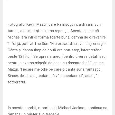
Fotograful Kevin Mazur, care l-a însoţit încă din anii 80 în
turnee, a asistat şi la ultima repetiţie. Acesta spune că
Michael era într-o formă foarte bună, demnă de o revenire
în forţă, potrivit The Sun. “Era extraordinar, vesel şi energic.
Cânta şi dansa timp de două ore non-stop, interpretând
peste 12 hituri. Se oprea arareori pentru diverse detalii sau
pentru a exersa mişcări de dans cu dansatorii săi”, spune
Mazur. “Fiecare melodie pe care o cânta suna fantastic.
Sincer, de-abia aşteptam să văd spectacolul”, adaugă
fotograful.
In aceste conditii, moartea lui Michael Jackson continua sa
rămâna un mister şi o tragedie.