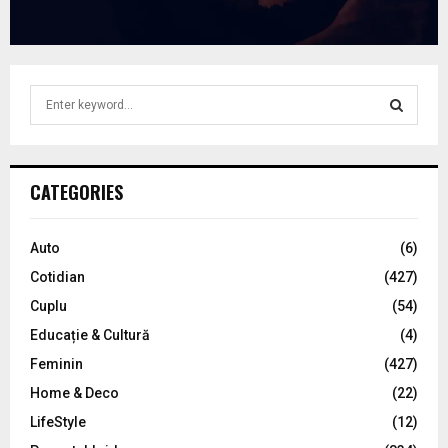
S
e
a
S
r
c
E
CATEGORIES
h
f
A
o
Auto
(6)
r
R
Cotidian
(427)
:
C
Cuplu
(54)
Educație & Cultură
(4)
H
Feminin
(427)
Home & Deco
(22)
LifeStyle
(12)