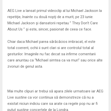
AEG Live a lansat primul videoclip al lui Michael Jackson la
repetiţie, înainte cu două nopţi de a murit, pe 23 iunie.
Michael Jackson şi dansatorii repetau ” They Don’t Care
About Us ” şi este, sincer, pasionat de ceea ce face.
Chiar daca Michael parea sărăcăcios imbracat, el este
total coerent, ochii ii sunt clari si are controlul total al
gesturilor. Imaginile nu fac decat sa infirme comentarii
care anuntau ca “Michael simtea ca va muri” sau orice alte
zvonuri de genul asta.
Mai multe clipuri ar trebui să apara zilele urmatoare iar AEG
Live sustine ca vor continua să demonstreze că nu a
existat niciun indiciu care sa arate ca regele pop nu ar fi
putut sustine concertele de la Londra.