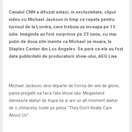
M
Canalul CNN a difuzat astazi, in exclusivitate, clipul
E
video cu Michael Jackson in timp ce repeta pentru
turneul de la Londra, care trebuia sa inceapa pe 13
N
iulie. Imaginile au fost surprinse pe 23 iunie, cu mai
putin de doua zile inainte ca Michael sa moara, la
U
Staples Center din Los Angeles. Se pare ca ele au fost
date publicitatii de producatorii show-ului, AEG Live.
Michael Jackson, desi departe de forma din anii de glorie,
parea pregatit sa faca fata show-ului. Megastarul
danseaza alaturi de trupa sa si are un alt moment alaturi
de o chitarista, toate pe piesa “They Don’t Really Care
About Us” .