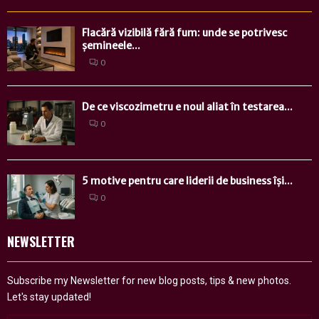
Flacără vizibilă fără fum: unde se potrivesc
șemineele...
0
De ce viscozimetru e noul aliat în testarea...
0
5 motive pentru care liderii de business își...
0
NEWSLETTER
Subscribe my Newsletter for new blog posts, tips & new photos.
Let's stay updated!