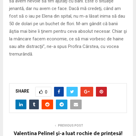
să avem nevoie să fim ajutaţi cu bani. Este o situaţie
jenantă, dar nu avem ce face. Dacă mă credeţi, când am
fost să o iau pe Elena din spital, nu m-a lăsat inima să dau
50 de dolari pe un buchet de flori. M-am gândit că banii
ăştia mai bine îi ţinem pentru ceva absolut necesar. Chiar şi
la mâncare facem economie, ce să mai vorbesc de haine
sau alte distracţii”, ne-a spus Profira Cârstea, cu vocea
tremurândă.
SHARE
0
PREVIOUS POST
Valentina Pelinel şi-a luat rochie de prinţesă!