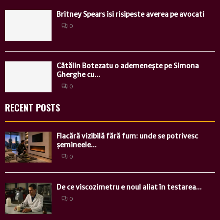
Britney Spears isi risipeste averea pe avocati
0
Cătălin Botezatu o ademenește pe Simona
Gherghe cu...
0
RECENT POSTS
Flacără vizibilă fără fum: unde se potrivesc
șemineele...
0
De ce viscozimetru e noul aliat în testarea...
0