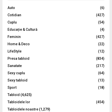
f
A
o
Auto
(6)
r
R
Cotidian
(427)
:
C
Cuplu
(54)
Educație & Cultură
(4)
H
Feminin
(427)
Home & Deco
(22)
LifeStyle
(12)
Presa tabloid
(834)
Sanatate
(217)
Sexy cuplu
(64)
Sexy tabloid
(13)
Sport
(18)
Tabloid
(4,625)
Tabloidele lor
(454)
Tabloidele noastre
(1,279)