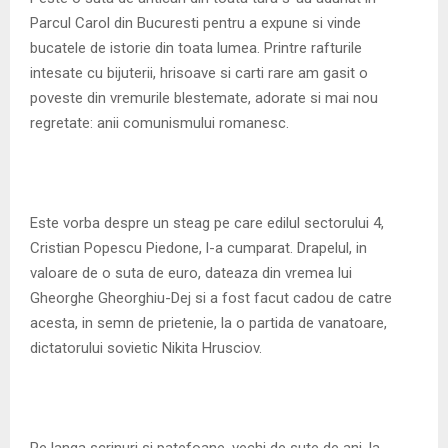
M
Parcul Carol din Bucuresti pentru a expune si vinde
bucatele de istorie din toata lumea. Printre rafturile
E
intesate cu bijuterii, hrisoave si carti rare am gasit o
poveste din vremurile blestemate, adorate si mai nou
N
regretate: anii comunismului romanesc.
U
Este vorba despre un steag pe care edilul sectorului 4,
Cristian Popescu Piedone, l-a cumparat. Drapelul, in
valoare de o suta de euro, dateaza din vremea lui
Gheorghe Gheorghiu-Dej si a fost facut cadou de catre
acesta, in semn de prietenie, la o partida de vanatoare,
dictatorului sovietic Nikita Hrusciov.
Pe langa scrinuri si patefoane, vechi de sute de ani, la