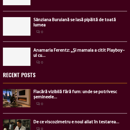
Sânziana Buruiană se lasă pipăită de toată
lumea
0
Anamaria Ferentz: „Şi mamaia a citit Playboy-
ul cu...
0
RECENT POSTS
Flacără vizibilă fără fum: unde se potrivesc
șemineele...
0
De ce viscozimetru e noul aliat în testarea...
0