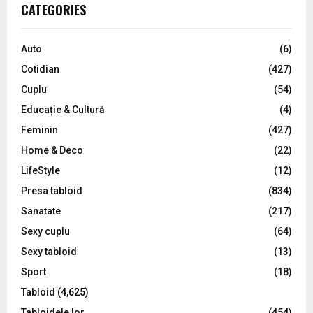
c
E
CATEGORIES
h
f
A
o
Auto
(6)
r
R
Cotidian
(427)
:
C
Cuplu
(54)
Educație & Cultură
(4)
H
Feminin
(427)
Home & Deco
(22)
LifeStyle
(12)
Presa tabloid
(834)
Sanatate
(217)
Sexy cuplu
(64)
Sexy tabloid
(13)
Sport
(18)
Tabloid
(4,625)
Tabloidele lor
(454)