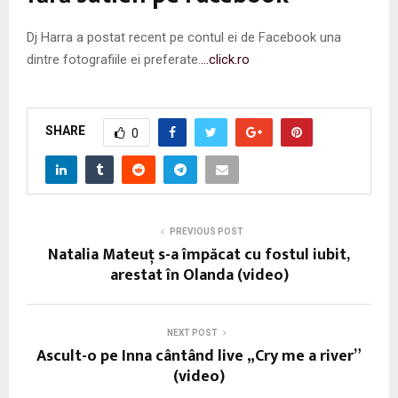
Dj Harra a postat recent pe contul ei de Facebook una
dintre fotografiile ei preferate.
…click.ro
SHARE
0
PREVIOUS POST
Natalia Mateuț s-a împăcat cu fostul iubit,
arestat în Olanda (video)
NEXT POST
Ascult-o pe Inna cântând live „Cry me a river”
(video)