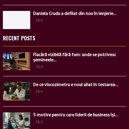
Daniela Crudu a defilat din nou în lenjerie...
0
RECENT POSTS
Flacără vizibilă fără fum: unde se potrivesc
șemineele...
0
De ce viscozimetru e noul aliat în testarea...
0
5 motive pentru care liderii de business își...
0