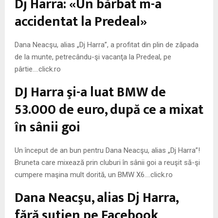
Dj Harra: «Un bărbat m-a
M
accidentat la Predeal»
E
Dana Neacşu, alias „Dj Harra”, a profitat din plin de zăpada
N
de la munte, petrecându-şi vacanţa la Predeal, pe
pârtie….click.ro
U
DJ Harra şi-a luat BMW de
53.000 de euro, după ce a mixat
în sânii goi
Un început de an bun pentru Dana Neacşu, alias „Dj Harra”!
Bruneta care mixează prin cluburi în sânii goi a reuşit să-şi
cumpere maşina mult dorită, un BMW X6….click.ro
Dana Neacşu, alias Dj Harra,
fără sutien pe Facebook