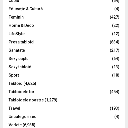
C
Cuplu
(54)
Educație & Cultură
(4)
H
Feminin
(427)
Home & Deco
(22)
LifeStyle
(12)
Presa tabloid
(834)
Sanatate
(217)
Sexy cuplu
(64)
Sexy tabloid
(13)
Sport
(18)
Tabloid
(4,625)
Tabloidele lor
(454)
Tabloidele noastre
(1,279)
Travel
(193)
Uncategorized
(4)
Vedete
(6,935)