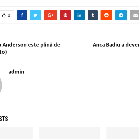
0
 Anderson este plină de
Anca Badiu a deve
to)
admin
STS