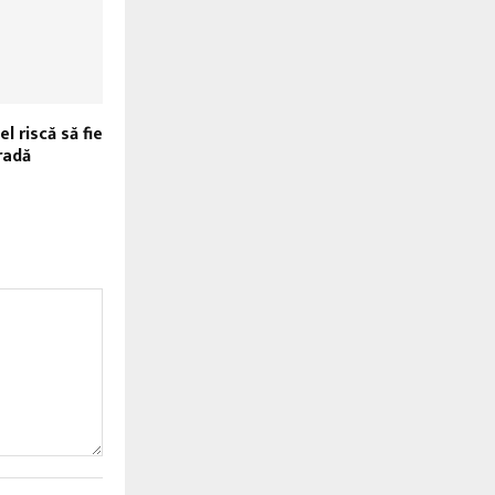
l riscă să fie
radă