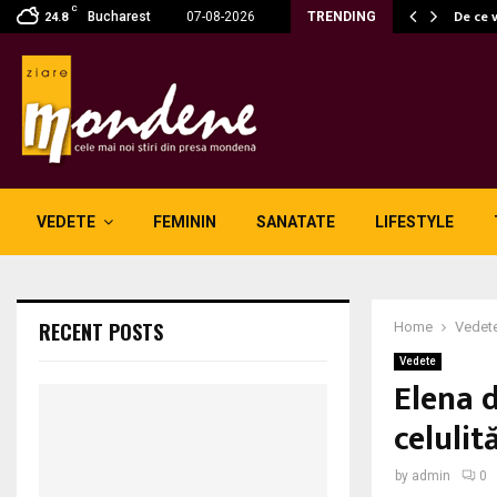
C
 fără fum: unde se potrivesc…
De ce 
Bucharest
07-08-2026
TRENDING
24.8
VEDETE
FEMININ
SANATATE
LIFESTYLE
RECENT POSTS
Home
Vedet
Vedete
Elena d
celulit
by
admin
0