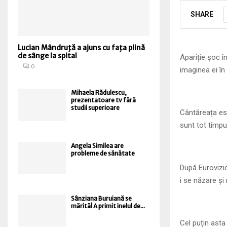
SHARE
Lucian Mândruţă a ajuns cu faţa plină
de sânge la spital
Apariție șoc î
0
imaginea ei în 
Mihaela Rădulescu,
prezentatoare tv fără
studii superioare
Cântăreața est
sunt tot timpu
Angela Similea are
probleme de sănătate
După Eurovizi
i se năzare și 
Sânziana Buruiană se
mărită! A primit inelul de...
Cel puțin asta