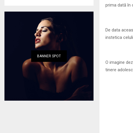
prima dată în 
De data aceast
instetica celul
BANNER SPOT
O imagine dez
tinere adoles