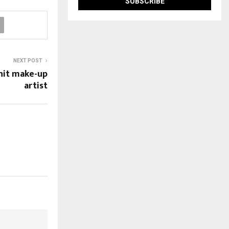
NEXT POST
nit make-up
artist