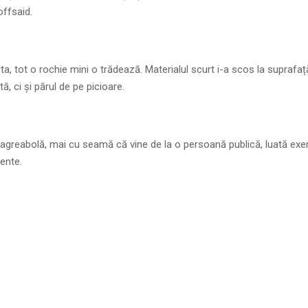
offsaid.
a, tot o rochie mini o trădează. Materialul scurt i-a scos la suprafa
ită, ci și părul de pe picioare.
agreabolă, mai cu seamă că vine de la o persoană publică, luată ex
cente.