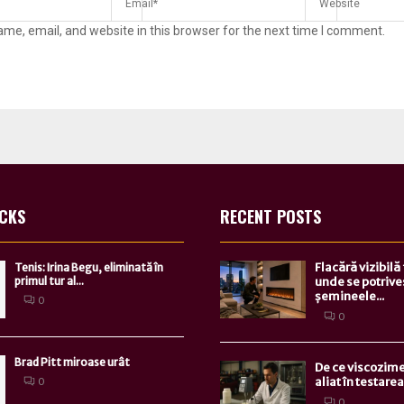
me, email, and website in this browser for the next time I comment.
ICKS
RECENT POSTS
Flacără vizibilă
Tenis: Irina Begu, eliminată în
primul tur al...
unde se potrive
șemineele...
0
0
Brad Pitt miroase urât
De ce viscozime
aliat în testarea.
0
0