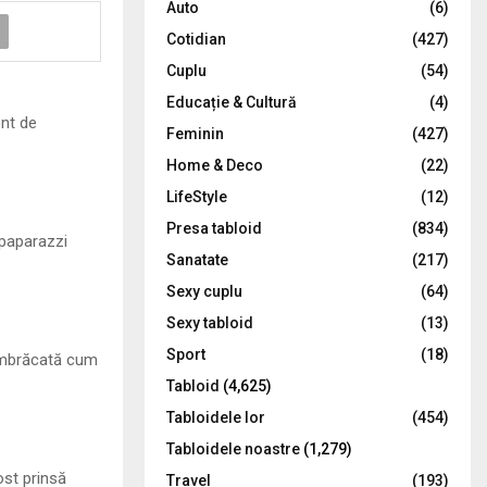
Auto
(6)
r
R
Cotidian
(427)
:
C
Cuplu
(54)
Educație & Cultură
(4)
H
ont de
Feminin
(427)
Home & Deco
(22)
LifeStyle
(12)
Presa tabloid
(834)
 paparazzi
Sanatate
(217)
Sexy cuplu
(64)
Sexy tabloid
(13)
Sport
(18)
 îmbrăcată cum
Tabloid
(4,625)
Tabloidele lor
(454)
Tabloidele noastre
(1,279)
ost prinsă
Travel
(193)