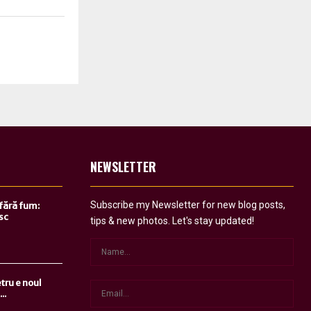
NEWSLETTER
Subscribe my Newsletter for new blog posts,
 fără fum:
sc
tips & new photos. Let's stay updated!
tru e noul
..