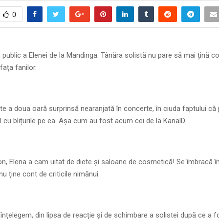
0
n public a Elenei de la Mandinga. Tânăra solistă nu pare să mai țină c
fața fanilor.
e a doua oară surprinsă nearanjată în concerte, în ciuda faptului că
l cu blițurile pe ea. Așa cum au fost acum cei de la KanalD.
on, Elena a cam uitat de diete și saloane de cosmetică! Se îmbracă
nu ține cont de criticile nimănui.
 înțelegem, din lipsa de reacție și de schimbare a solistei după ce a f