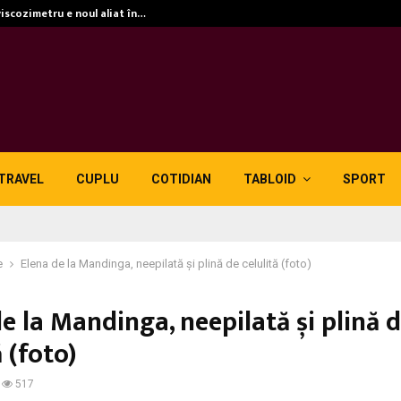
viscozimetru e noul aliat în…
TRAVEL
CUPLU
COTIDIAN
TABLOID
SPORT
e
Elena de la Mandinga, neepilată și plină de celulită (foto)
e la Mandinga, neepilată și plină 
ă (foto)
517