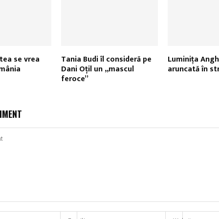
stea se vrea
Tania Budi îl consideră pe
Luminiţa Anghe
mânia
Dani Oţil un „mascul
aruncată în st
feroce”
MMENT