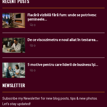
RECENT POSTS
Flacără vizibilă fără fum: unde se potrivesc
șemineele...
0
De ce viscozimetru e noul aliat în testarea...
0
5 motive pentru care liderii de business își...
0
NEWSLETTER
Subscribe my Newsletter for new blog posts, tips & new photos.
Let's stay updated!