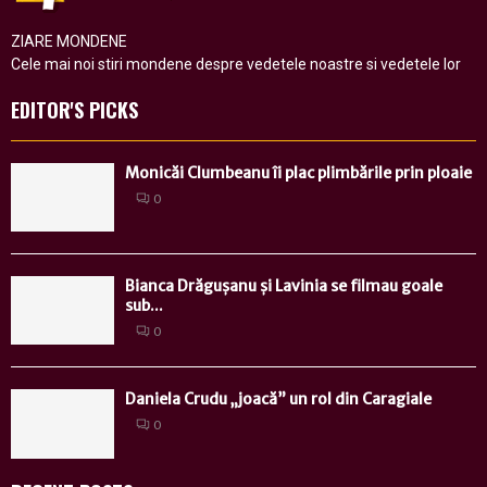
ZIARE MONDENE
Cele mai noi stiri mondene despre vedetele noastre si vedetele lor
EDITOR'S PICKS
Monicăi Clumbeanu îi plac plimbările prin ploaie
0
Bianca Drăgușanu și Lavinia se filmau goale
sub...
0
Daniela Crudu „joacă” un rol din Caragiale
0