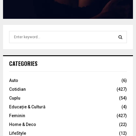
S
e
a
S
r
c
E
CATEGORIES
h
f
A
o
Auto
(6)
r
R
Cotidian
(427)
:
C
Cuplu
(54)
Educație & Cultură
(4)
H
Feminin
(427)
Home & Deco
(22)
LifeStyle
(12)