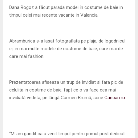
M
Dana Rogoz a făcut parada modei în costume de baie in
timpul celei mai recente vacante in Valencia.
E
N
Abramburica s-a lasat fotografiata pe plaja, de logodnicul
ei, in mai multe modele de costume de baie, care mai de
U
care mai fashion.
Prezentatoarea afiseaza un trup de invidiat si fara pic de
celulita in costime de baie, fapt ce o va face cea mai
invidiată vedeta, pe lângă Carmen Brumă, scrie
Cancan.ro
.
“M-am gandit ca a venit timpul pentru primul post dedicat