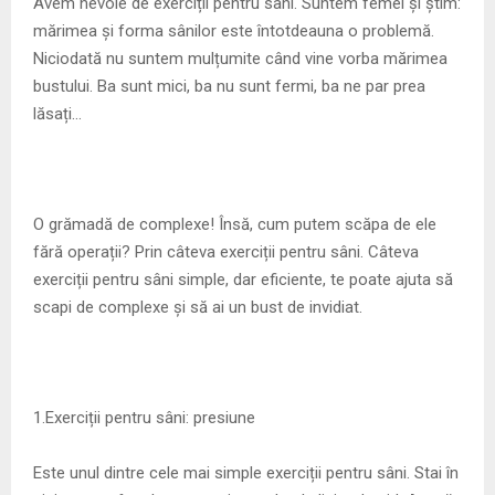
M
Avem nevoie de exerciții pentru sâni. Suntem femei și știm:
mărimea și forma sânilor este întotdeauna o problemă.
E
Niciodată nu suntem mulțumite când vine vorba mărimea
bustului. Ba sunt mici, ba nu sunt fermi, ba ne par prea
lăsați…
N
U
O grămadă de complexe! Însă, cum putem scăpa de ele
fără operații? Prin câteva exerciții pentru sâni. Câteva
exerciții pentru sâni simple, dar eficiente, te poate ajuta să
scapi de complexe și să ai un bust de invidiat.
1.Exerciții pentru sâni: presiune
Este unul dintre cele mai simple exerciții pentru sâni. Stai în