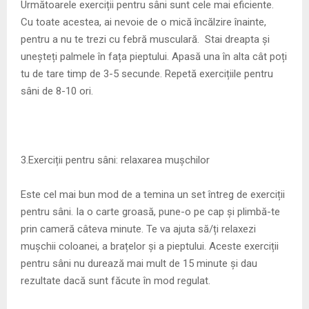
Următoarele exerciții pentru sâni sunt cele mai eficiente.
Cu toate acestea, ai nevoie de o mică încălzire înainte,
pentru a nu te trezi cu febră musculară. Stai dreapta și
uneșteți palmele în fața pieptului. Apasă una în alta cât poți
tu de tare timp de 3-5 secunde. Repetă exercițiile pentru
sâni de 8-10 ori.
3.Exerciții pentru sâni: relaxarea mușchilor
Este cel mai bun mod de a temina un set întreg de exerciții
pentru sâni. Ia o carte groasă, pune-o pe cap și plimbă-te
prin cameră câteva minute. Te va ajuta să/ți relaxezi
mușchii coloanei, a brațelor și a pieptului. Aceste exerciții
pentru sâni nu durează mai mult de 15 minute și dau
rezultate dacă sunt făcute în mod regulat.