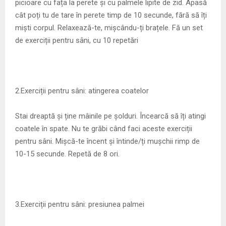
picioare cu fața la perete și cu palmele lipite de zid. Apasă
cât poți tu de tare în perete timp de 10 secunde, fără să îți
miști corpul. Relaxează-te, mișcându-ți brațele. Fă un set
de exerciții pentru sâni, cu 10 repetări
2.Exerciții pentru sâni: atingerea coatelor
Stai dreaptă și ține mâinile pe șolduri. Încearcă să îți atingi
coatele în spate. Nu te grăbi când faci aceste exerciții
pentru sâni. Mișcă-te încent și întinde/ți mușchii rimp de
10-15 secunde. Repetă de 8 ori.
3.Exerciții pentru sâni: presiunea palmei