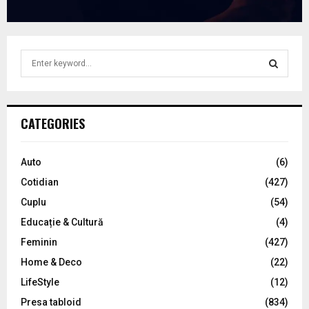
S
e
a
S
r
c
E
CATEGORIES
h
f
A
o
Auto
(6)
r
R
Cotidian
(427)
:
C
Cuplu
(54)
Educație & Cultură
(4)
H
Feminin
(427)
Home & Deco
(22)
LifeStyle
(12)
Presa tabloid
(834)