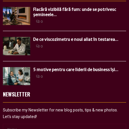
Flacără vizibilă fără fum: unde se potrivesc
șemineele...
0
De ce viscozimetru e noul aliat în testarea...
0
5 motive pentru care liderii de business își...
0
NEWSLETTER
Subscribe my Newsletter for new blog posts, tips & new photos.
Let's stay updated!