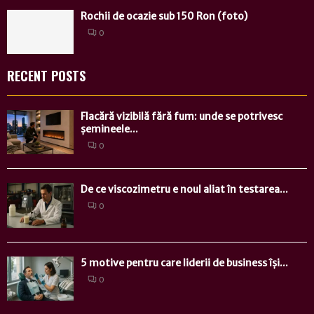
Rochii de ocazie sub 150 Ron (foto)
0
RECENT POSTS
Flacără vizibilă fără fum: unde se potrivesc
șemineele...
0
De ce viscozimetru e noul aliat în testarea...
0
5 motive pentru care liderii de business își...
0