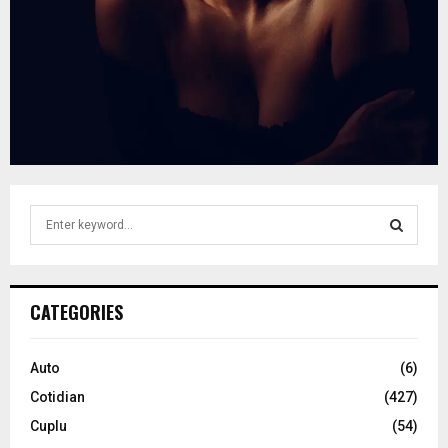
S
e
a
S
r
c
E
CATEGORIES
h
f
A
o
Auto
(6)
r
R
Cotidian
(427)
:
C
Cuplu
(54)