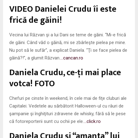
M
VIDEO Danielei Crudu îi este
E
frică de găini!
N
Vecina lui Răzvan şi a lui Dani se teme de găini. “Mi-e frică
de găini. Când văd o găină, mi se zbârleşte pielea pe mine.
U
Nu pot să le sufăr”, a explicat Daniela. “Ţi se face pielea de
găină?!”, a glumit Răzvan.
…cancan.ro
Daniela Crudu, ce-ţi mai place
votca! FOTO
Chefuri pe cinste în weekend, în cele mai de fiţe cluburi ale
Capitalei. Vedetele au sărbătorit Halloween-ul cu râuri de
şampanie şi înghiţituri zdravene de whisky, fără să le pese
că fotoreporterii sunt cu ochii pe ele.
…click.ro
Daniela Crudu şi “amanta” lui