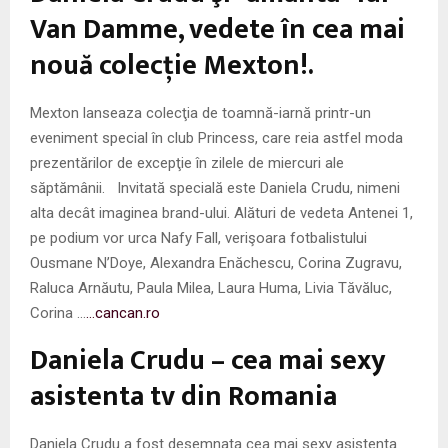
Van Damme, vedete în cea mai
nouă colecţie Mexton!.
Mexton lanseaza colecţia de toamnă-iarnă printr-un
eveniment special în club Princess, care reia astfel moda
prezentărilor de excepţie în zilele de miercuri ale
săptămânii. Invitată specială este Daniela Crudu, nimeni
alta decât imaginea brand-ului. Alături de vedeta Antenei 1,
pe podium vor urca Nafy Fall, verişoara fotbalistului
Ousmane N’Doye, Alexandra Enăchescu, Corina Zugravu,
Raluca Arnăutu, Paula Milea, Laura Huma, Livia Tăvăluc,
Corina …
…cancan.ro
Daniela Crudu – cea mai sexy
asistenta tv din Romania
Daniela Crudu a fost desemnata cea mai sexy asistenta