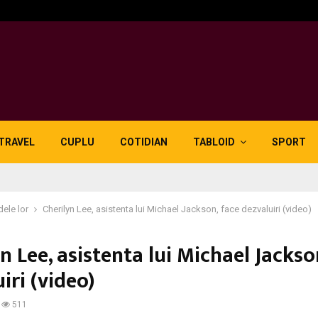
i nevoie…
Spune-mi ce usa ai la in
TRAVEL
CUPLU
COTIDIAN
TABLOID
SPORT
dele lor
Cherilyn Lee, asistenta lui Michael Jackson, face dezvaluiri (video)
n Lee, asistenta lui Michael Jackso
iri (video)
511