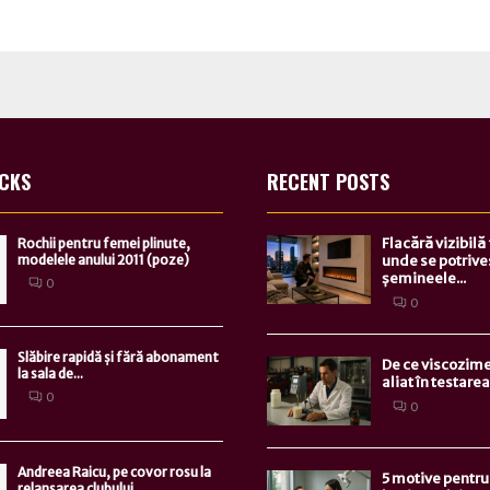
ICKS
RECENT POSTS
Flacără vizibilă
Rochii pentru femei plinute,
modelele anului 2011 (poze)
unde se potrive
șemineele...
0
0
Slăbire rapidă și fără abonament
De ce viscozime
la sala de...
aliat în testarea.
0
0
Andreea Raicu, pe covor rosu la
5 motive pentru 
relansarea clubului...