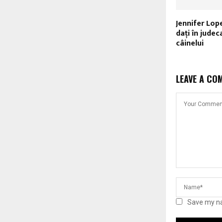
Jennifer Lop
daţi în jude
câinelui
LEAVE A CO
Save my na