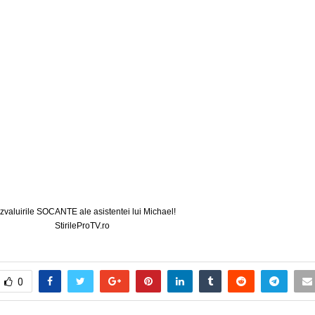
zvaluirile SOCANTE ale asistentei lui Michael!
StirileProTV.ro
0