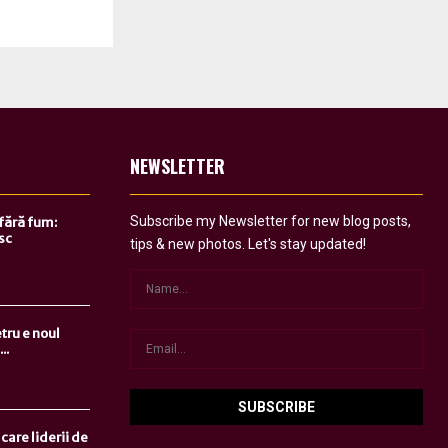
NEWSLETTER
Subscribe my Newsletter for new blog posts,
 fără fum:
sc
tips & new photos. Let's stay updated!
tru e noul
..
care liderii de