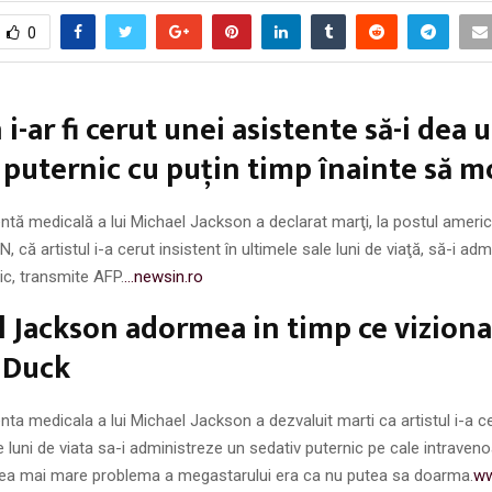
0
i-ar fi cerut unei asistente să-i dea 
 puternic cu puţin timp înainte să m
ntă medicală a lui Michael Jackson a declarat marţi, la postul ameri
, că artistul i-a cerut insistent în ultimele sale luni de viaţă, să-i ad
ic, transmite AFP.
…newsin.ro
 Jackson adormea in timp ce viziona
 Duck
nta medicala a lui Michael Jackson a dezvaluit marti ca artistul i-a ce
le luni de viata sa-i administreze un sedativ puternic pe cale intraven
cea mai mare problema a megastarului era ca nu putea sa doarma.
ww