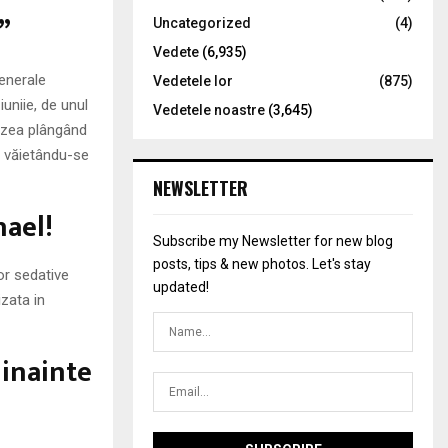
”
Uncategorized
(4)
Vedete
(6,935)
generale
Vedetele lor
(875)
uniie, de unul
Vedetele noastre
(3,645)
auzea plângând
ea văietându-se
NEWSLETTER
hael!
Subscribe my Newsletter for new blog
posts, tips & new photos. Let's stay
or sedative
updated!
izata in
dinainte