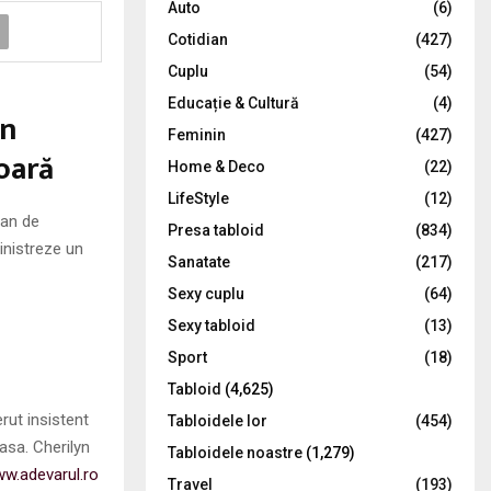
Auto
(6)
r
R
Cotidian
(427)
:
C
Cuplu
(54)
Educație & Cultură
(4)
H
un
Feminin
(427)
oară
Home & Deco
(22)
LifeStyle
(12)
can de
Presa tabloid
(834)
ministreze un
Sanatate
(217)
Sexy cuplu
(64)
Sexy tabloid
(13)
Sport
(18)
Tabloid
(4,625)
rut insistent
Tabloidele lor
(454)
oasa. Cherilyn
Tabloidele noastre
(1,279)
w.adevarul.ro
Travel
(193)