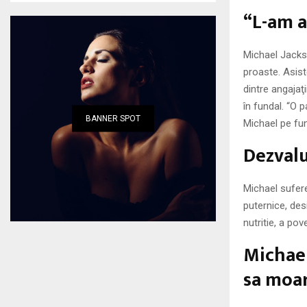
“L-am a
Michael Jackso
proaste. Asist
dintre angajaţ
în fundal. “O p
BANNER SPOT
Michael pe fun
Dezvalu
Michael sufere
puternice, des
nutritie, a pov
Michael
sa moar