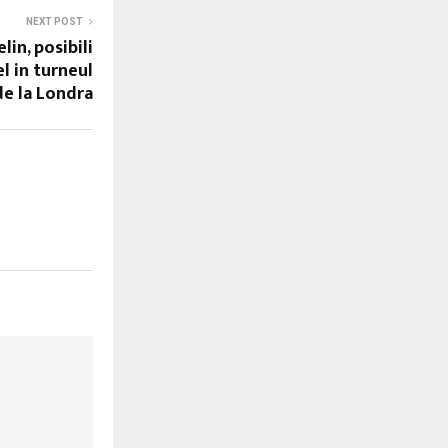
NEXT POST
lin, posibili
el in turneul
de la Londra