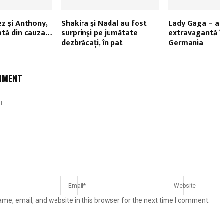
ez şi Anthony,
Shakira şi Nadal au fost
Lady Gaga – ap
cată din cauza…
surprinşi pe jumătate
extravagantă 
dezbrăcaţi, în pat
Germania
MMENT
me, email, and website in this browser for the next time I comment.