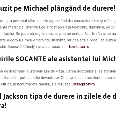
uzit pe Michael plângând de durere!
n şi-a petrecut ultimele zile agonizând din cauza durerilor şi stării 
enta medicală Cherilyn Lee a fost aplelată telefonic, duminică, pe 21 i
ii starului. Se pare că regele muzicii pop se simţea foarte rău şi se 
arte a corpului meu e fierbinte, fierbinte, iar cealaltă e rece”, se auz
dal. Speriată, Cherilyn şi-a dat seama …
…libertatea.ro
irile SOCANTE ale asistentei lui Mic
a de insomnie in ultimele luni de viata. Cerea doctorilor si asistentel
i efectul lor putea sa fie devastator. Cherilyn Lee, o asistenta special
estit ca, in nenumarate randuri, l-a refuzat.
…stirileprotv.ro
 Jackson tipa de durere in zilele de 
a!