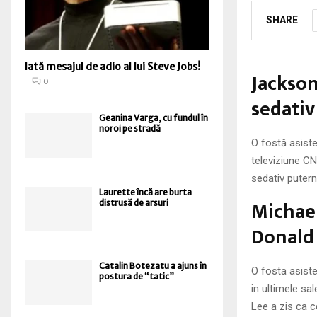
SHARE
Iată mesajul de adio al lui Steve Jobs!
Jackson 
0
sedativ
Geanina Varga, cu fundul în
noroi pe stradă
O fostă asiste
televiziune CNN
sedativ putern
Laurette încă are burta
Michael
distrusă de arsuri
Donald
Catalin Botezatu a ajuns în
O fosta asiste
postura de “tatic”
in ultimele sa
Lee a zis ca 