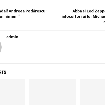
ndal! Andreea Podărescu:
Abba si Led Zeppe
un nimeni”
inlocuitori ai lui Micha
admin
STS