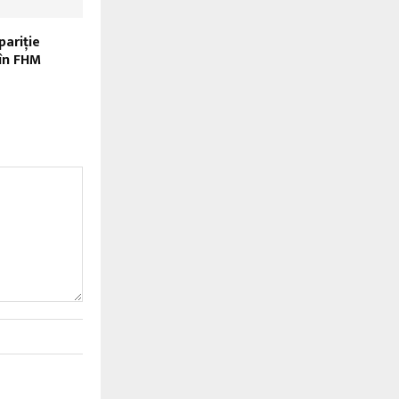
ariţie
în FHM