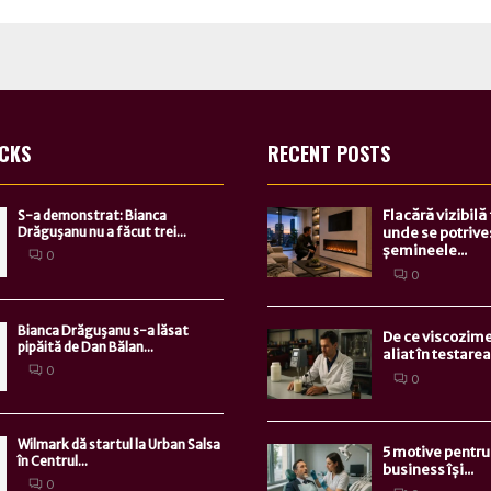
ICKS
RECENT POSTS
Flacără vizibilă
S-a demonstrat: Bianca
Drăguşanu nu a făcut trei...
unde se potrive
șemineele...
0
0
Bianca Drăguşanu s-a lăsat
De ce viscozime
pipăită de Dan Bălan...
aliat în testarea.
0
0
Wilmark dă startul la Urban Salsa
5 motive pentru 
în Centrul...
business își...
0