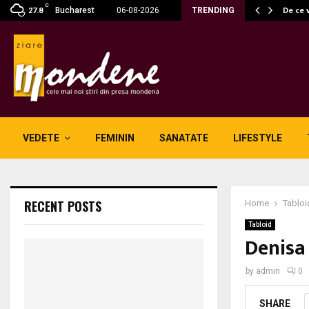
C
 fără fum: unde se potrivesc…
De ce 
Bucharest
06-08-2026
TRENDING
27.8
VEDETE
FEMININ
SANATATE
LIFESTYLE
RECENT POSTS
Home
Tabloi
Tabloid
Denisa 
by
admin
0
SHARE