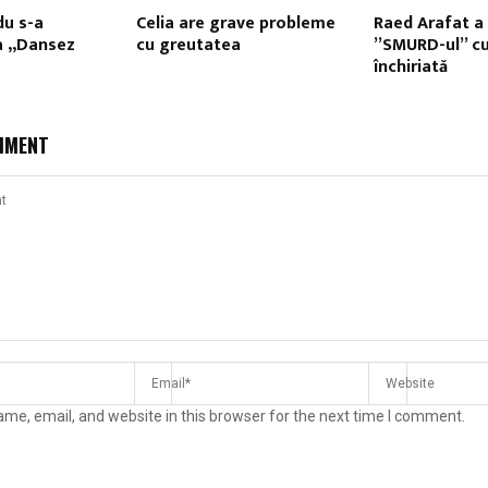
du s-a
Celia are grave probleme
Raed Arafat a 
a „Dansez
cu greutatea
”SMURD-ul” cu
închiriată
MMENT
me, email, and website in this browser for the next time I comment.