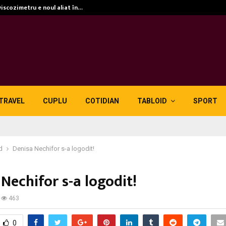
viscozimetru e noul aliat în…
TRAVEL
CUPLU
COTIDIAN
TABLOID
SPORT
d
Denisa Nechifor s-a logodit!
Nechifor s-a logodit!
463
0