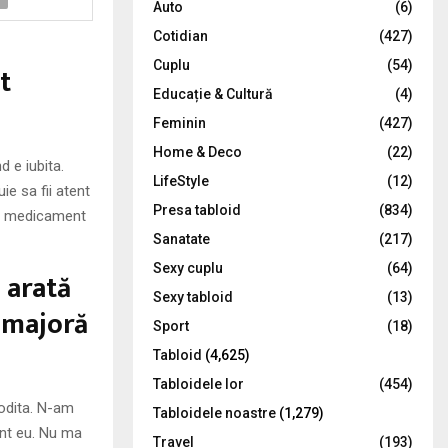
Auto
(6)
r
R
Cotidian
(427)
:
C
Cuplu
(54)
t
Educație & Cultură
(4)
H
Feminin
(427)
Home & Deco
(22)
 e iubita.
LifeStyle
(12)
ie sa fii atent
Presa tabloid
(834)
bun medicament
Sanatate
(217)
Sexy cuplu
(64)
 arată
Sexy tabloid
(13)
 majoră
Sport
(18)
Tabloid
(4,625)
Tabloidele lor
(454)
godita. N-am
Tabloidele noastre
(1,279)
nt eu. Nu ma
Travel
(193)