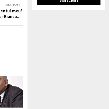
NEXT POST
lentul meu?
ar Bianca…”