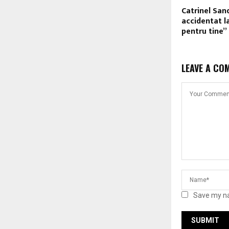
Catrinel San
accidentat l
pentru tine”
LEAVE A CO
Save my na