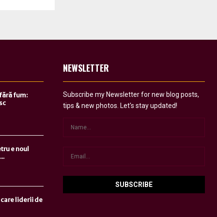
NEWSLETTER
Subscribe my Newsletter for new blog posts,
 fără fum:
sc
tips & new photos. Let's stay updated!
tru e noul
..
care liderii de