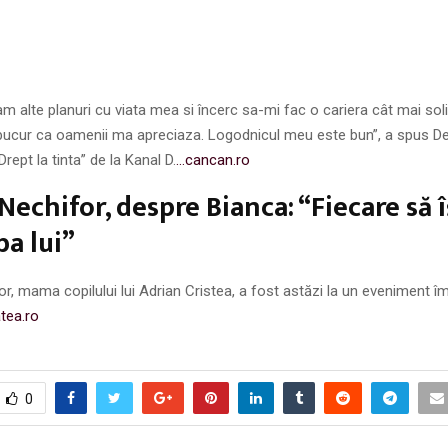
alte planuri cu viata mea si încerc sa-mi fac o cariera cât mai soli
bucur ca oamenii ma apreciaza. Logodnicul meu este bun”, a spus D
rept la tinta” de la Kanal D.
…cancan.ro
Nechifor, despre Bianca: “Fiecare să î
ba lui”
r, mama copilului lui Adrian Cristea, a fost astăzi la un eveniment 
atea.ro
0