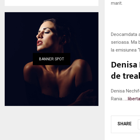
marit.
Deocamdata am 
serioasa. Ma 
la emisiunea “D
BANNER SPOT
Denisa 
de trea
Denisa Nechifo
Rania…
…libert
SHARE