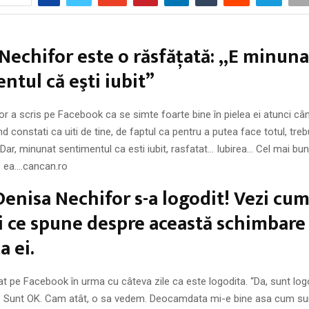
Nechifor este o răsfăţată: „E minuna
ntul că eşti iubit”
r a scris pe Facebook ca se simte foarte bine în pielea ei atunci când
d constati ca uiti de tine, de faptul ca pentru a putea face totul, trebu
Dar, minunat sentimentul ca esti iubit, rasfatat… Iubirea… Cel mai 
is ea….cancan.ro
enisa Nechifor s-a logodit! Vezi cum
şi ce spune despre această schimbare
a ei.
t pe Facebook în urma cu câteva zile ca este logodita. “Da, sunt lo
. Sunt OK. Cam atât, o sa vedem. Deocamdata mi-e bine asa cum su