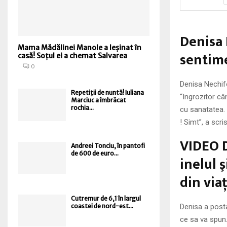
Denisa 
Mama Mădălinei Manole a leșinat în
sentime
casă! Soțul ei a chemat Salvarea
0
Denisa Nechifo
Repetiţii de nuntă! Iuliana
“Ingrozitor cân
Marciuc a îmbrăcat
rochia...
cu sanatatea. 
! Simt”, a scr
VIDEO D
Andreei Tonciu, în pantofi
de 600 de euro...
inelul 
din viaţ
Cutremur de 6,1 în largul
Denisa a posta
coastei de nord-est...
ce sa va spun