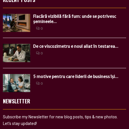
Flacără vizibilă fără fum: unde se potrivesc
șemineele...
0
De ce viscozimetru e noul aliat în testarea...
0
5 motive pentru care liderii de business își...
0
NEWSLETTER
Subscribe my Newsletter for new blog posts, tips & new photos.
Let's stay updated!