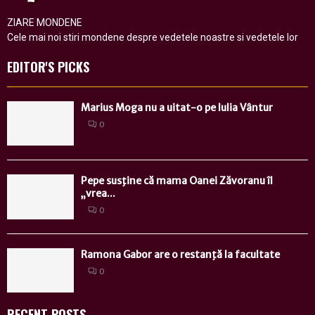
ZIARE MONDENE
Cele mai noi stiri mondene despre vedetele noastre si vedetele lor
EDITOR'S PICKS
Marius Moga nu a uitat-o pe Iulia Vântur
0
Pepe susţine că mama Oanei Zăvoranu îl
„vrea...
0
Ramona Gabor are o restanţă la facultate
0
RECENT POSTS