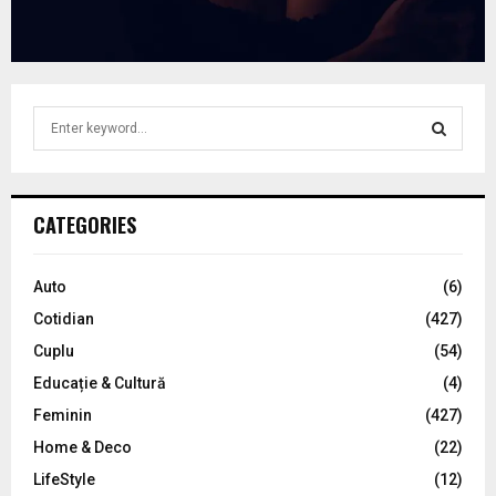
S
e
a
S
r
c
E
CATEGORIES
h
f
A
o
Auto
(6)
r
R
Cotidian
(427)
:
C
Cuplu
(54)
Educație & Cultură
(4)
H
Feminin
(427)
Home & Deco
(22)
LifeStyle
(12)