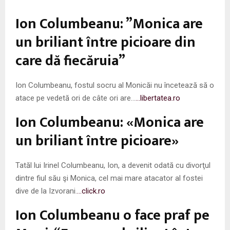
M
Ion Columbeanu: ”Monica are
E
un briliant între picioare din
care dă fiecăruia”
N
U
Ion Columbeanu, fostul socru al Monicăi nu încetează să o
atace pe vedetă ori de câte ori are…
…libertatea.ro
Ion Columbeanu: «Monica are
un briliant între picioare»
Tatăl lui Irinel Columbeanu, Ion, a devenit odată cu divorţul
dintre fiul său şi Monica, cel mai mare atacator al fostei
dive de la Izvorani.
…click.ro
Ion Columbeanu o face praf pe