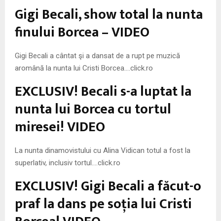
M
Gigi Becali, show total la nunta
E
finului Borcea – VIDEO
N
Gigi Becali a cântat şi a dansat de a rupt pe muzică
aromână la nunta lui Cristi Borcea….click.ro
U
EXCLUSIV! Becali s-a luptat la
nunta lui Borcea cu tortul
miresei! VIDEO
La nunta dinamovistului cu Alina Vidican totul a fost la
superlativ, inclusiv tortul….click.ro
EXCLUSIV! Gigi Becali a făcut-o
praf la dans pe soţia lui Cristi