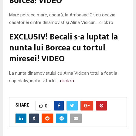
Borcea! VIDEO
Mare petrece mare, aseară, la Ambasad’Or, cu ocazia
căsătoriei dintre dinamovist şi Alina Vidican….click.ro
EXCLUSIV! Becali s-a luptat la
nunta lui Borcea cu tortul
miresei! VIDEO
La nunta dinamovistului cu Alina Vidican totul a fost la
superlativ, inclusiv tortul.
…click.ro
SHARE
0