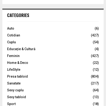
a
S
r
c
E
CATEGORIES
h
f
A
o
Auto
(6)
r
R
Cotidian
(427)
:
C
Cuplu
(54)
Educație & Cultură
(4)
H
Feminin
(427)
Home & Deco
(22)
LifeStyle
(12)
Presa tabloid
(834)
Sanatate
(217)
Sexy cuplu
(64)
Sexy tabloid
(13)
Sport
(18)