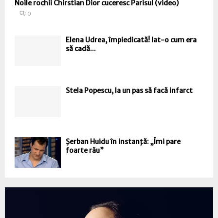
Noile rochii Chirstian Dior cuceresc Parisul (video)
0
Elena Udrea, împiedicată! Iat-o cum era
să cadă...
Stela Popescu, la un pas să facă infarct
Şerban Huidu în instanţă: „Îmi pare
foarte rău”