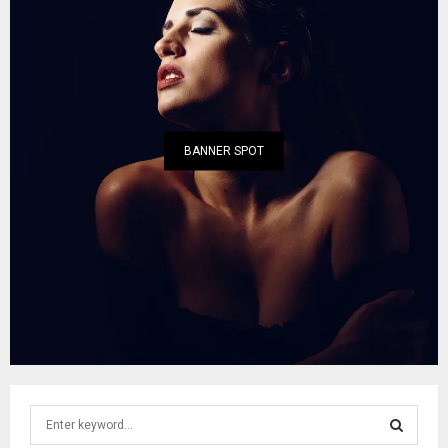
BANNER SPOT
S
e