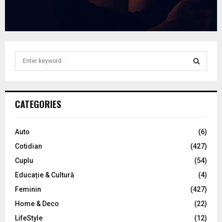
S
e
a
S
r
c
E
CATEGORIES
h
f
A
o
Auto
(6)
r
R
Cotidian
(427)
:
C
Cuplu
(54)
Educație & Cultură
(4)
H
Feminin
(427)
Home & Deco
(22)
LifeStyle
(12)