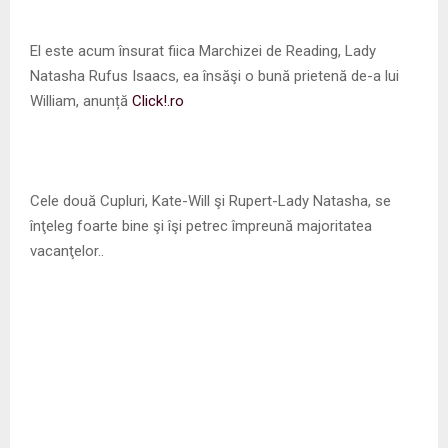
El este acum însurat fiica Marchizei de Reading, Lady
Natasha Rufus Isaacs, ea însăşi o bună prietenă de-a lui
William, anunță
Click!.ro
Cele două Cupluri, Kate-Will şi Rupert-Lady Natasha, se
înţeleg foarte bine şi îşi petrec împreună majoritatea
vacanţelor..