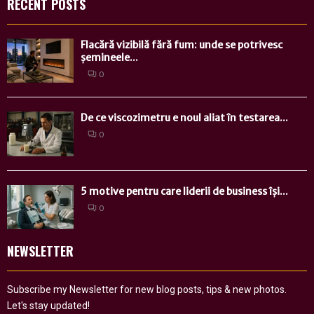
RECENT POSTS
Flacără vizibilă fără fum: unde se potrivesc
șemineele...
0
De ce viscozimetru e noul aliat în testarea...
0
5 motive pentru care liderii de business își...
0
NEWSLETTER
Subscribe my Newsletter for new blog posts, tips & new photos.
Let's stay updated!