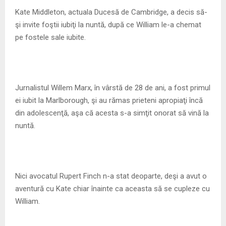
M
Kate Middleton, actuala Ducesă de Cambridge, a decis să-
şi invite foştii iubiţi la nuntă, după ce William le-a chemat
E
pe fostele sale iubite.
N
U
Jurnalistul Willem Marx, în vârstă de 28 de ani, a fost primul
ei iubit la Marlborough, şi au rămas prieteni apropiaţi încă
din adolescenţă, aşa că acesta s-a simţit onorat să vină la
nuntă.
Nici avocatul Rupert Finch n-a stat deoparte, deşi a avut o
aventură cu Kate chiar înainte ca aceasta să se cupleze cu
William.