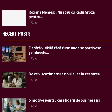
Roxana Nemeş: „Nu stau cu Radu Groza
pentru...
0
RECENT POSTS
Flacără vizibilă fără fum: unde se potrivesc
șemineele...
0
De ce viscozimetru e noul aliat în testarea...
0
5 motive pentru care liderii de business își...
0