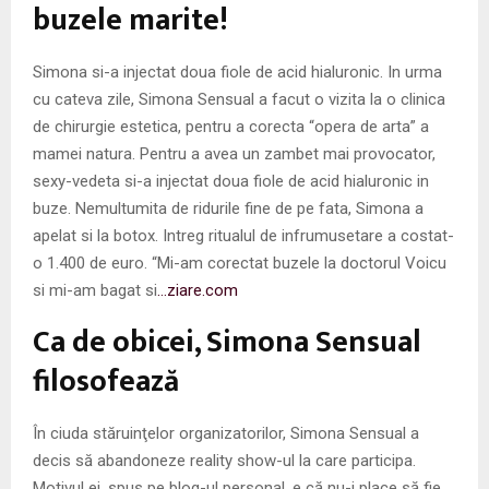
M
buzele marite!
E
Simona si-a injectat doua fiole de acid hialuronic. In urma
cu cateva zile, Simona Sensual a facut o vizita la o clinica
N
de chirurgie estetica, pentru a corecta “opera de arta” a
mamei natura. Pentru a avea un zambet mai provocator,
U
sexy-vedeta si-a injectat doua fiole de acid hialuronic in
buze. Nemultumita de ridurile fine de pe fata, Simona a
apelat si la botox. Intreg ritualul de infrumusetare a costat-
o 1.400 de euro. “Mi-am corectat buzele la doctorul Voicu
si mi-am bagat si
…ziare.com
Ca de obicei, Simona Sensual
filosofează
În ciuda stăruinţelor organizatorilor, Simona Sensual a
decis să abandoneze reality show-ul la care participa.
Motivul ei, spus pe blog-ul personal, e că nu-i place să fie