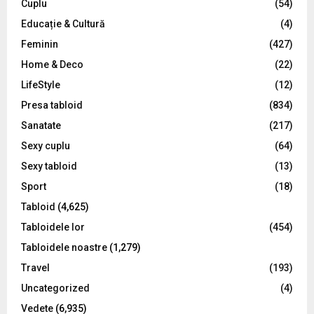
C
Cuplu
(54)
Educație & Cultură
(4)
H
Feminin
(427)
Home & Deco
(22)
LifeStyle
(12)
Presa tabloid
(834)
Sanatate
(217)
Sexy cuplu
(64)
Sexy tabloid
(13)
Sport
(18)
Tabloid
(4,625)
Tabloidele lor
(454)
Tabloidele noastre
(1,279)
Travel
(193)
Uncategorized
(4)
Vedete
(6,935)