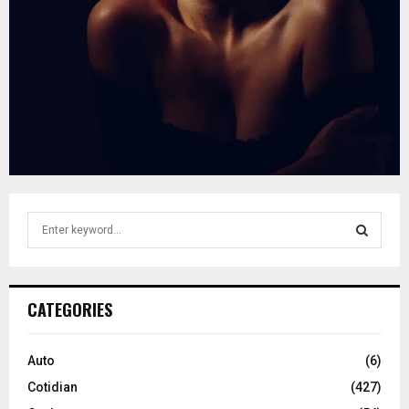
S
e
a
S
r
c
E
CATEGORIES
h
f
A
o
Auto
(6)
r
R
Cotidian
(427)
: