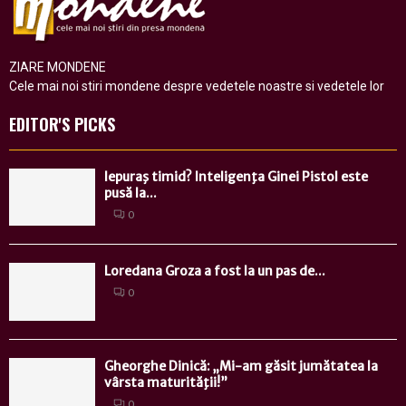
ZIARE MONDENE
Cele mai noi stiri mondene despre vedetele noastre si vedetele lor
EDITOR'S PICKS
Iepuraş timid? Inteligenţa Ginei Pistol este
pusă la...
0
Loredana Groza a fost la un pas de...
0
Gheorghe Dinică: „Mi-am găsit jumătatea la
vârsta maturităţii!”
0