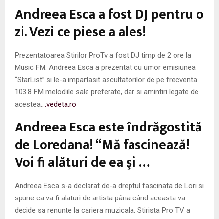
M
Andreea Esca a fost DJ pentru o
E
zi. Vezi ce piese a ales!
N
Prezentatoarea Stirilor ProTv a fost DJ timp de 2 ore la
Music FM. Andreea Esca a prezentat cu umor emisiunea
U
“StarList” si le-a impartasit ascultatorilor de pe frecventa
103.8 FM melodiile sale preferate, dar si amintiri legate de
acestea.
…vedeta.ro
Andreea Esca este îndrăgostită
de Loredana! “Mă fascinează!
Voi fi alături de ea şi …
Andreea Esca s-a declarat de-a dreptul fascinata de Lori si
spune ca va fi alaturi de artista pâna când aceasta va
decide sa renunte la cariera muzicala. Stirista Pro TV a