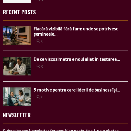
RECENT POSTS
Flacără vizibilă fără fum: unde se potrivesc
șemineele...
0
De ce viscozimetru e noul aliat în testarea...
0
5 motive pentru care liderii de business își...
0
NEWSLETTER