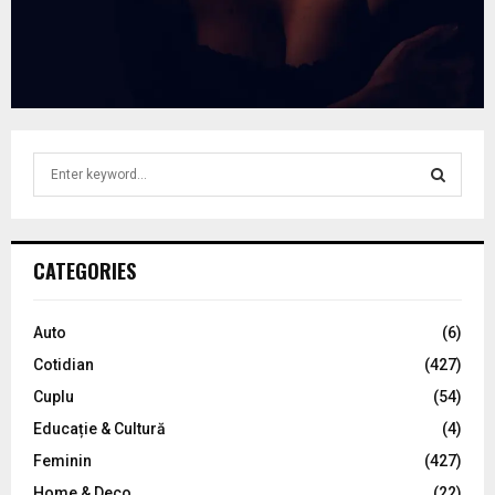
S
e
a
S
r
c
E
CATEGORIES
h
f
A
o
Auto
(6)
r
R
Cotidian
(427)
:
C
Cuplu
(54)
Educație & Cultură
(4)
H
Feminin
(427)
Home & Deco
(22)